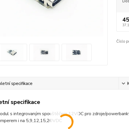
Dos
45
37,
Číslo p
etní specifikace
tní specifikace
dul s integrovaným spouštěčem 12VDC pro zdroje/powerbanky 
jumperem i na 5,9,12,15,20VDC