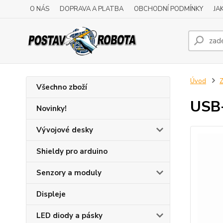
O NÁS
DOPRAVA A PLATBA
OBCHODNÍ PODMÍNKY
JA
Úvod
Z
Všechno zboží
USB-
Novinky!
Vývojové desky
Shieldy pro arduino
Senzory a moduly
Displeje
LED diody a pásky