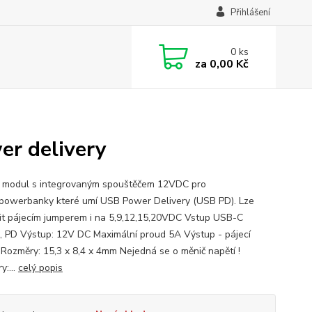
Přihlášení
0
ks
za
0,00 Kč
er delivery
modul s integrovaným spouštěčem 12VDC pro
/powerbanky které umí USB Power Delivery (USB PD). Lze
it pájecím jumperem i na 5,9,12,15,20VDC Vstup USB-C
, PD Výstup: 12V DC Maximální proud 5A Výstup - pájecí
 Rozměry: 15,3 x 8,4 x 4mm Nejedná se o měnič napětí !
y:...
celý popis