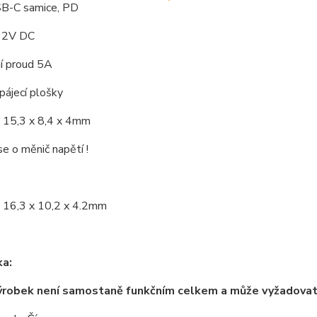
B-C samice, PD
12V DC
í proud 5A
pájecí plošky
 15,3 x 8,4 x 4mm
e o měnič napětí !
 16,3 x 10,2 x 4.2mm
a:
ýrobek není samostaně funkčním celkem a může vyžadova