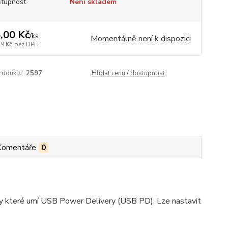
tupnost
Není skladem
,00 Kč
/
ks
Momentálně není k dispozici
19 Kč
bez DPH
roduktu:
2597
Hlídat cenu / dostupnost
Komentáře
0
které umí USB Power Delivery (USB PD). Lze nastavit