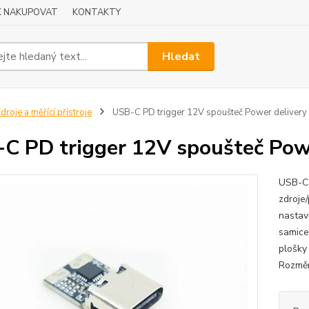
K NAKUPOVAT
KONTAKTY
Hledat
droje a měřící přístroje
USB-C PD trigger 12V spoušteč Power delivery
C PD trigger 12V spoušteč Pow
USB-C 
zdroje
nastav
samice
plošky
Rozměr