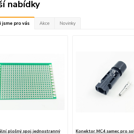
ší nabídky
i jsme pro vás
Akce
Novinky
ální plošný spoj jednostranný
Konektor MC4 samec pro so