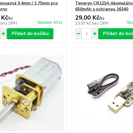
mosazná 0,4mm / 1,75mm pro
Tenergy CR123A Akumulátor
árny
650mAh s ochranou 16340
 Kč
29,00 Kč
/
ks
/
ks
Skladem 40 ks
Skl
č
bez DPH
23,97 Kč
bez DPH
Přidat do košíku
Přidat do ko