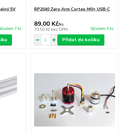
elný 5V
RP2040 Zero Arm Cortex-M0+ USB-C
89,00 Kč
/
ks
Skladem 7 ks
Skladem 4 ks
73,55 Kč
bez DPH
šíku
Přidat do košíku