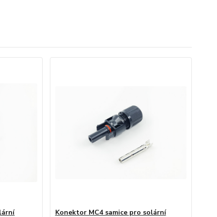
lární
Konektor MC4 samice pro solární