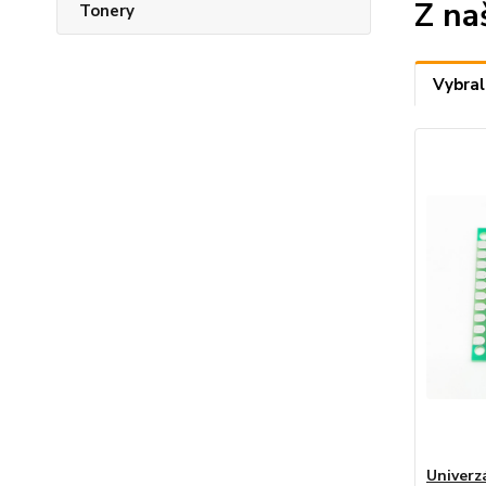
Z na
Tonery
Vybral
Univerz