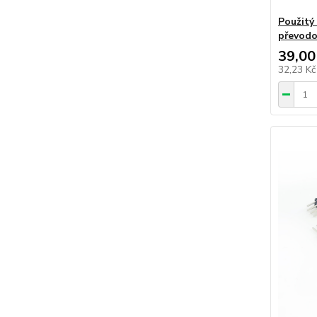
Použitý
převodo
39,00
32,23 K