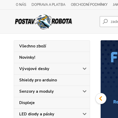
O NÁS
DOPRAVA A PLATBA
OBCHODNÍ PODMÍNKY
JA
Všechno zboží
Novinky!
Vývojové desky
Shieldy pro arduino
Senzory a moduly
Displeje
LED diody a pásky