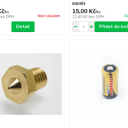
panely
Kč
15,00 Kč
/
ks
/
ks
Není skladem
Sk
bez DPH
12,40 Kč
bez DPH
Detail
Přidat do ko