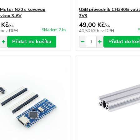
 Motor N20 s kovovou
USB převodník CH340G volit
vkou 3-6V
3V3
 Kč
49,00 Kč
/
ks
/
ks
Skladem 2 ks
č
bez DPH
40,50 Kč
bez DPH
Přidat do košíku
Přidat do ko