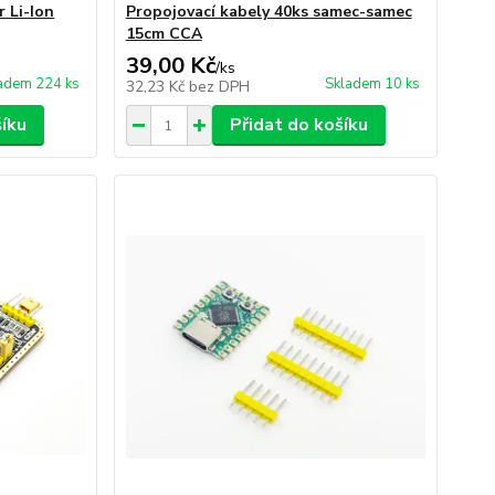
 Li-Ion
Propojovací kabely 40ks samec-samec
15cm CCA
39,00 Kč
/
ks
adem 224 ks
Skladem 10 ks
32,23 Kč
bez DPH
šíku
Přidat do košíku