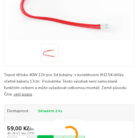
Topné tělísko 40W 12V pro 3d tiskárny s konektorem XH2.54 délka
včetně kabelu 17cm Poznámka: Tento výrobek není samostaně
funkčním celkem a může vyžadovat odbornou montáž. Země původu:
Čína.
celý popis
Dostupnost
Skladem 2 ks
59,00 Kč
/
ks
48,76 Kč
bez DPH