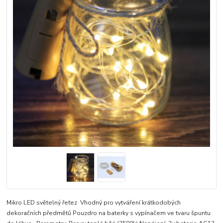
Mikro LED světelný řeťez Vhodný pro vytváření krátkodobých
dekoračních předmětů Pouzdro na baterky s vypínačem ve tvaru špuntu