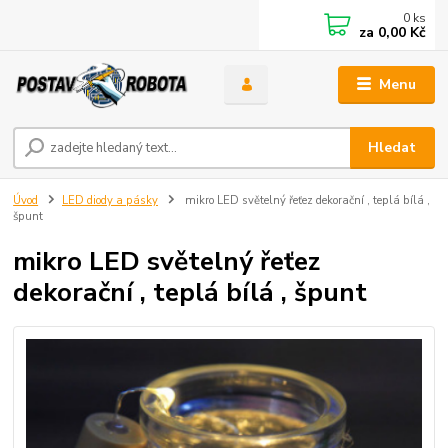
0
ks
za
0,00 Kč
Menu
Hledat
Úvod
LED diody a pásky
mikro LED světelný řeťez dekorační , teplá bílá ,
špunt
mikro LED světelný řeťez
dekorační , teplá bílá , špunt