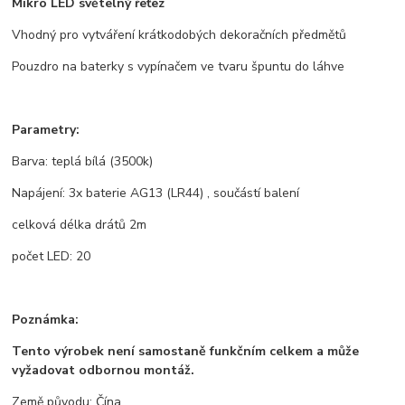
Mikro LED světelný řeťez
Vhodný pro vytváření krátkodobých dekoračních předmětů
Pouzdro na baterky s vypínačem ve tvaru špuntu do láhve
Parametry:
Barva: teplá bílá (3500k)
Napájení: 3x baterie AG13 (LR44) , součástí balení
celková délka drátů 2m
počet LED: 20
Poznámka:
Tento výrobek není samostaně funkčním celkem a může
vyžadovat odbornou montáž.
Země původu: Čína.