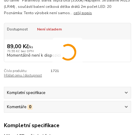
do láhve Parametry: Barva: teplá bílá (3500k) Napájení: 3x baterie AG13
(LR44) , součástí balení celková délka drátů 2m počet LED: 20
Poznámka: Tento výrobek není samos...
celý popis
Dostupnost
Není skladem
89,00 Kč
/
ks
73,55 Kč
bez DPH
Momentálně není k dispozici
Číslo produktu:
1721
Hlídat cenu / dostupnost
Kompletní specifikace
Komentáře
0
Kompletní specifikace