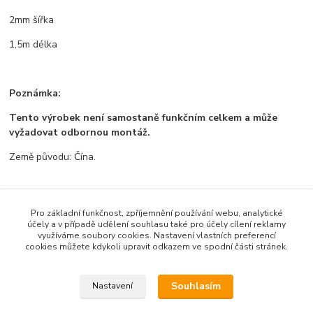
2mm šířka
1,5m délka
Poznámka:
Tento výrobek není samostaně funkčním celkem a může
vyžadovat odbornou montáž.
Země původu: Čína.
Pro základní funkčnost, zpříjemnění používání webu, analytické
Zboží zařazeno v kategoriích
účely a v případě udělení souhlasu také pro účely cílení reklamy
využíváme soubory cookies. Nastavení vlastních preferencí
Všechno zboží
cookies můžete kdykoli upravit odkazem ve spodní části stránek.
Elektronické součástky
Souhlasím
Nastavení