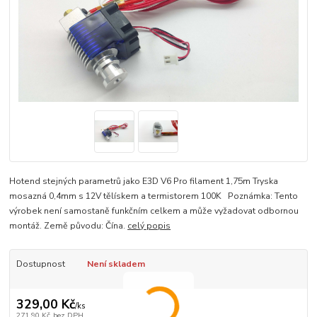
Hotend stejných parametrů jako E3D V6 Pro filament 1,75m Tryska
mosazná 0,4mm s 12V tělískem a termistorem 100K Poznámka: Tento
výrobek není samostaně funkčním celkem a může vyžadovat odbornou
montáž. Země původu: Čína.
celý popis
Dostupnost
Není skladem
329,00 Kč
/
ks
271,90 Kč
bez DPH