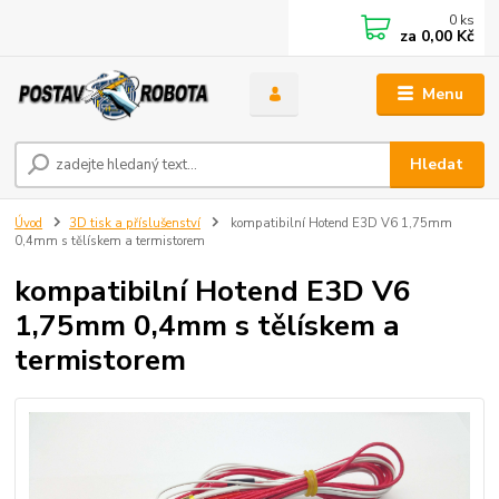
0
ks
za
0,00 Kč
Menu
Hledat
Úvod
3D tisk a příslušenství
kompatibilní Hotend E3D V6 1,75mm
0,4mm s tělískem a termistorem
kompatibilní Hotend E3D V6
1,75mm 0,4mm s tělískem a
termistorem