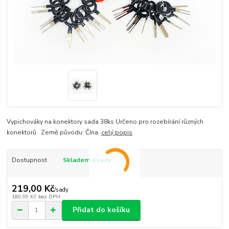
Vypichováky na konektory sada 38ks Určeno pro rozebírání různých
konektorů Země původu: Čína.
celý popis
Dostupnost
Skladem 4 sady
219,00 Kč
/
sady
180,99 Kč
bez DPH
Přidat do košíku