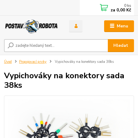
0
ks
za
0,00 Kč
Menu
Hledat
Úvod
Propojovací prvky
Vypichováky na konektory sada 38ks
Vypichováky na konektory sada
38ks