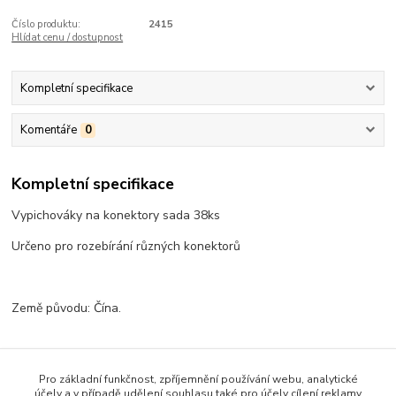
Číslo produktu:
2415
Hlídat cenu / dostupnost
Kompletní specifikace
Komentáře
0
Kompletní specifikace
Vypichováky na konektory sada 38ks
Určeno pro rozebírání různých konektorů
Země původu: Čína.
Pro základní funkčnost, zpříjemnění používání webu, analytické
Zboží zařazeno v kategoriích
účely a v případě udělení souhlasu také pro účely cílení reklamy