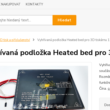
K NAKUPOVAT
KONTAKTY
Hledat
D tisk a příslušenství
Vyhřívaná podložka Heated bed pro 3D tiskárnu 1
ívaná podložka Heated bed pro 3
Vyhřív
součás
Rozměr
funkčn
Čína.
c
Dos