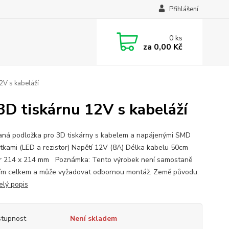
Přihlášení
0
ks
za
0,00 Kč
2V s kabeláží
D tiskárnu 12V s kabeláží
aná podložka pro 3D tiskárny s kabelem a napájenými SMD
tkami (LED a rezistor) Napětí 12V (8A) Délka kabelu 50cm
 214 x 214 mm Poznámka: Tento výrobek není samostaně
ím celkem a může vyžadovat odbornou montáž. Země původu:
elý popis
tupnost
Není skladem