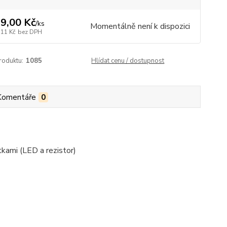
9,00 Kč
/
ks
Momentálně není k dispozici
,11 Kč
bez DPH
roduktu:
1085
Hlídat cenu / dostupnost
Komentáře
0
kami (LED a rezistor)