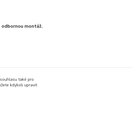
t odbornou montáž.
 souhlasu také pro
žete kdykoli upravit
tronické součástky
Součástky a elektronika
Vytvořeno na
Eshop-rychle.cz