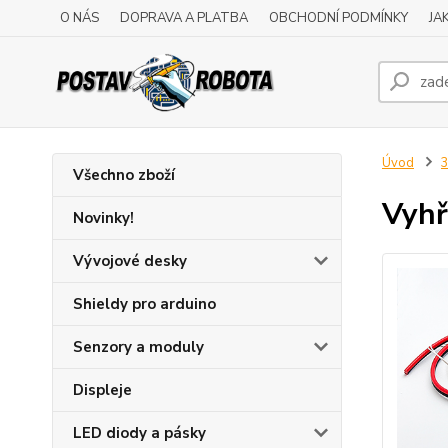
O NÁS
DOPRAVA A PLATBA
OBCHODNÍ PODMÍNKY
JA
Úvod
3
Všechno zboží
Vyhř
Novinky!
Vývojové desky
Shieldy pro arduino
Senzory a moduly
Displeje
LED diody a pásky