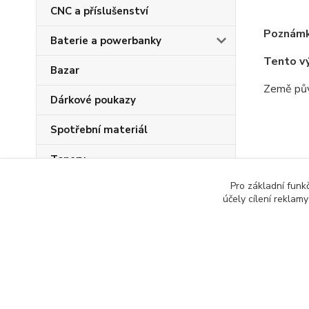
CNC a příslušenství
Poznámk
Baterie a powerbanky
Tento v
Bazar
Země pův
Dárkové poukazy
Spotřební materiál
Tonery
Zboží 
Pro základní funk
účely cílení reklam
Všech