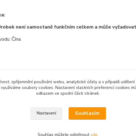
a:
ýrobek není samostaně funkčním celkem a může vyžadova
odu: Čína.
zařazeno v kategoriích
čnost, zpříjemnění používání webu, analytické účely a v případě udělení
y využíváme soubory cookies. Nastavení vlastních preferencí cookies mů
no zboží
3D tisk a příslušenství
Elek
odkazem ve spodní části stránek.
Souhlasím
Nastavení
Souhlas můžete odmítnout
zde
.