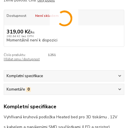
Země původu: Čína.
celý popis
Dostupnost
Není skladem
319,00 Kč
/
ks
263,64 Kč
bez DPH
Momentálně není k dispozici
Číslo produktu:
1251
Hlídat cenu / dostupnost
Kompletní specifikace
Komentáře
0
Kompletní specifikace
Vyhřívaná kruhová podložka Heated bed pro 3D tiskárnu , 12V
s kabelem a napájenými SMD součástkami (LED a rezistor)