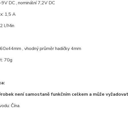
3-9V DC , nominální 7,2V DC
x: 1,5 A
2 l/Min
60x44mm , vhodný průměr hadičky 4mm
t: 70g
a:
ýrobek není samostaně funkčním celkem a může vyžadova
odu: Čína.