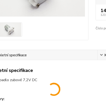
14
123
Číslo p
etní specifikace
tní specifikace
rpadlo zubové 7,2V DC
ry: