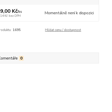
9,00 Kč
/
ks
Momentálně není k dispozici
,14 Kč
bez DPH
roduktu:
1695
Hlídat cenu / dostupnost
Komentáře
0