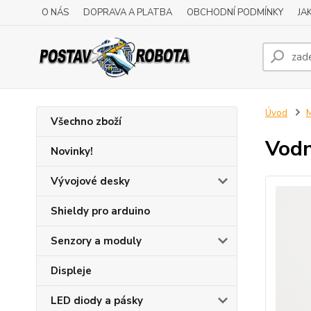
O NÁS
DOPRAVA A PLATBA
OBCHODNÍ PODMÍNKY
JA
Úvod
M
Všechno zboží
Vodn
Novinky!
Vývojové desky
Shieldy pro arduino
Senzory a moduly
Displeje
LED diody a pásky