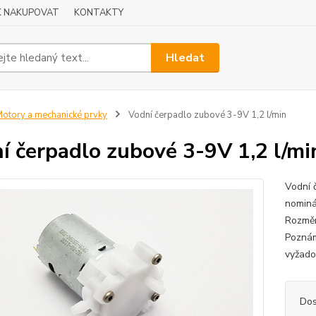
K NAKUPOVAT
KONTAKTY
Hledat
otory a mechanické prvky
Vodní čerpadlo zubové 3-9V 1,2 l/min
í čerpadlo zubové 3-9V 1,2 l/mi
Vodní 
nominá
Rozměr
Poznám
vyžado
Dos