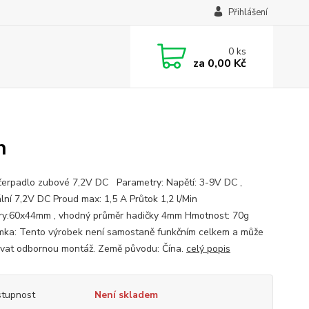
Přihlášení
0
ks
za
0,00 Kč
n
čerpadlo zubové 7,2V DC Parametry: Napětí: 3-9V DC ,
lní 7,2V DC Proud max: 1,5 A Průtok 1,2 l/Min
y:60x44mm , vhodný průměr hadičky 4mm Hmotnost: 70g
ka: Tento výrobek není samostaně funkčním celkem a může
vat odbornou montáž. Země původu: Čína.
celý popis
tupnost
Není skladem