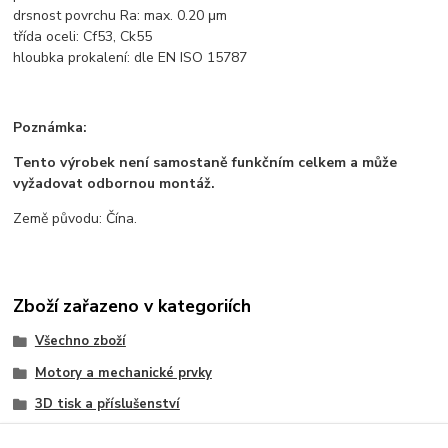
drsnost povrchu Ra: max. 0.20 μm
třída oceli: Cf53, Ck55
hloubka prokalení: dle EN ISO 15787
Poznámka:
Tento výrobek není samostaně funkčním celkem a může
vyžadovat odbornou montáž.
Země původu: Čína.
Zboží zařazeno v kategoriích
Všechno zboží
Motory a mechanické prvky
3D tisk a příslušenství
Propojovací prvky