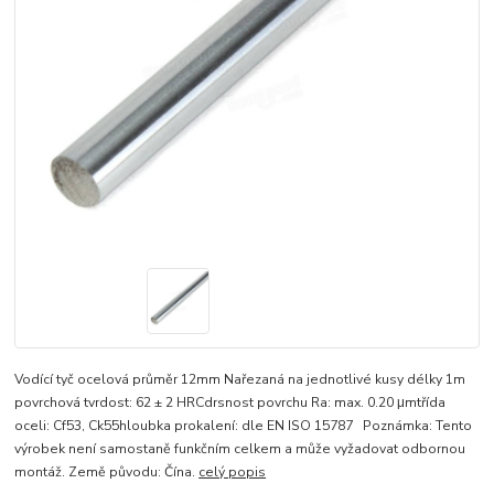
Vodící tyč ocelová průměr 12mm Nařezaná na jednotlivé kusy délky 1m
povrchová tvrdost: 62 ± 2 HRCdrsnost povrchu Ra: max. 0.20 μmtřída
oceli: Cf53, Ck55hloubka prokalení: dle EN ISO 15787 Poznámka: Tento
výrobek není samostaně funkčním celkem a může vyžadovat odbornou
montáž. Země původu: Čína.
celý popis