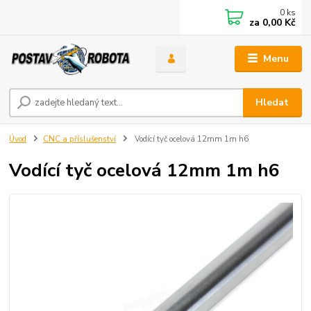
0
ks
za
0,00 Kč
Menu
Hledat
Úvod
CNC a příslušenství
Vodící tyč ocelová 12mm 1m h6
Vodící tyč ocelová 12mm 1m h6