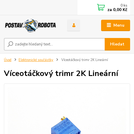
0
ks
za
0,00 Kč
Menu
Hledat
Úvod
Elektronické součástky
Víceotáčkový trimr 2K Lineární
Víceotáčkový trimr 2K Lineární