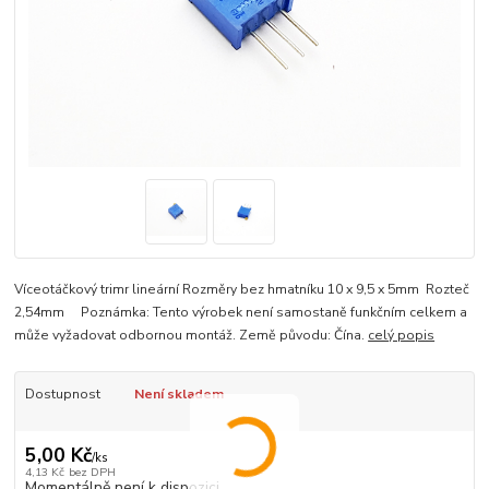
Víceotáčkový trimr lineární Rozměry bez hmatníku 10 x 9,5 x 5mm Rozteč
2,54mm Poznámka: Tento výrobek není samostaně funkčním celkem a
může vyžadovat odbornou montáž. Země původu: Čína.
celý popis
Dostupnost
Není skladem
5,00 Kč
/
ks
4,13 Kč
bez DPH
Momentálně není k dispozici