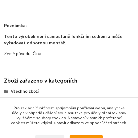
Poznámka:
Tento výrobek není samostaně funkčním celkem a může
vyžadovat odbornou montáž.
Země původu: Čína.
Zboží zařazeno v kategoriích
Všechno zboží
Motory a mechanické prvky
Pro základní funkčnost, zpříjemnění používání webu, analytické
3D tisk a příslušenství
účely a v případě udělení souhlasu také pro účely cílení reklamy
využíváme soubory cookies. Nastavení vlastních preferencí
Ostatní
cookies můžete kdykoli upravit odkazem ve spodní části stránek.
Součástky a elektronika