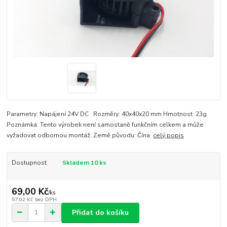
Parametry: Napájení 24V DC Rozměry: 40x40x20 mm Hmotnost: 23g
Poznámka: Tento výrobek není samostaně funkčním celkem a může
vyžadovat odbornou montáž. Země původu: Čína.
celý popis
Dostupnost
Skladem 10 ks
69,00 Kč
/
ks
57,02 Kč
bez DPH
Přidat do košíku