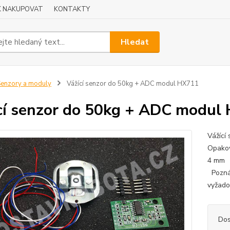
K NAKUPOVAT
KONTAKTY
Hledat
enzory a moduly
Vážící senzor do 50kg + ADC modul HX711
cí senzor do 50kg + ADC modul
Vážící
Opakov
4 mm +
Poznám
vyžado
Dos