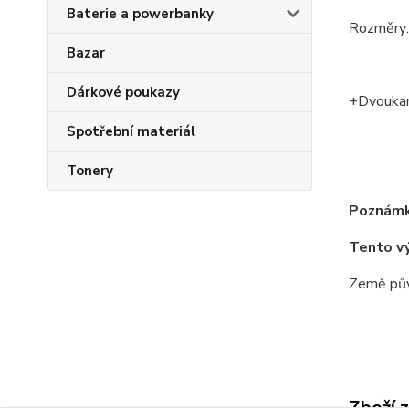
Baterie a powerbanky
Rozměry:
Bazar
Dárkové poukazy
+Dvoukan
Spotřební materiál
Tonery
Poznámk
Tento v
Země pův
Zboží 