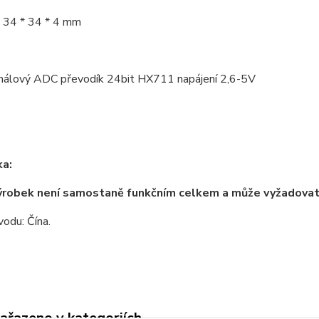
 34 * 34 * 4 mm
álový ADC převodík 24bit HX711 napájení 2,6-5V
a:
ýrobek není samostaně funkčním celkem a může vyžadova
odu: Čína.
zařazeno v kategoriích