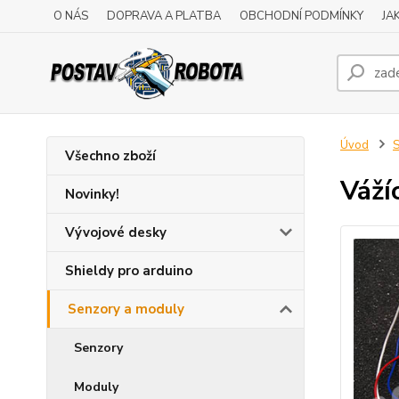
O NÁS
DOPRAVA A PLATBA
OBCHODNÍ PODMÍNKY
JA
Úvod
S
Všechno zboží
Váží
Novinky!
Vývojové desky
Shieldy pro arduino
Senzory a moduly
Senzory
Moduly