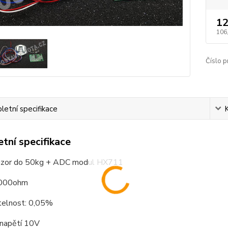
12
106
Číslo p
etní specifikace
tní specifikace
enzor do 50kg + ADC modul HX711
1000ohm
elnost: 0,05%
 napětí 10V