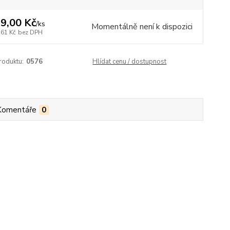
9,00 Kč
/
ks
Momentálně není k dispozici
,61 Kč
bez DPH
roduktu:
0576
Hlídat cenu / dostupnost
Komentáře
0