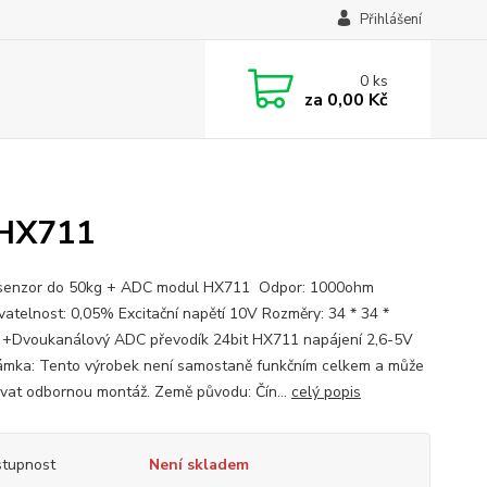
Přihlášení
0
ks
za
0,00 Kč
 HX711
 senzor do 50kg + ADC modul HX711 Odpor: 1000ohm
atelnost: 0,05% Excitační napětí 10V Rozměry: 34 * 34 *
Dvoukanálový ADC převodík 24bit HX711 napájení 2,6-5V
ka: Tento výrobek není samostaně funkčním celkem a může
vat odbornou montáž. Země původu: Čín...
celý popis
tupnost
Není skladem