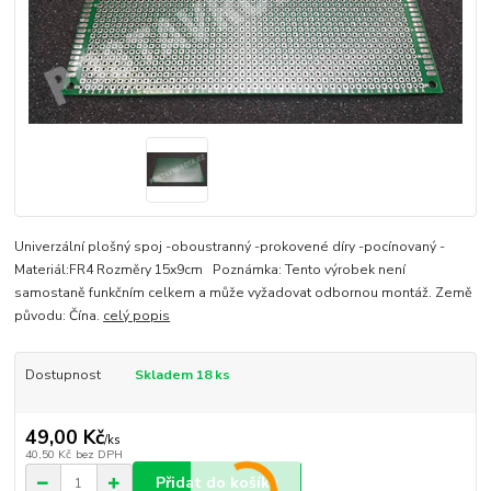
Univerzální plošný spoj -oboustranný -prokovené díry -pocínovaný -
Materiál:FR4 Rozměry 15x9cm Poznámka: Tento výrobek není
samostaně funkčním celkem a může vyžadovat odbornou montáž. Země
původu: Čína.
celý popis
Dostupnost
Skladem 18 ks
49,00 Kč
/
ks
40,50 Kč
bez DPH
Přidat do košíku