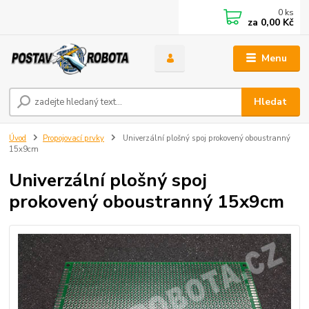
0
ks
za
0,00 Kč
Menu
Hledat
Úvod
Propojovací prvky
Univerzální plošný spoj prokovený oboustranný
15x9cm
Univerzální plošný spoj
prokovený oboustranný 15x9cm