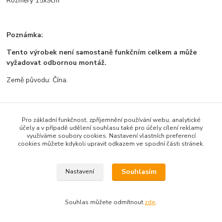
Rozměry 15x9cm
Poznámka:
Tento výrobek není samostaně funkčním celkem a může
vyžadovat odbornou montáž.
Země původu: Čína.
Pro základní funkčnost, zpříjemnění používání webu, analytické
Zboží zařazeno v kategoriích
účely a v případě udělení souhlasu také pro účely cílení reklamy
využíváme soubory cookies. Nastavení vlastních preferencí
Všechno zboží
cookies můžete kdykoli upravit odkazem ve spodní části stránek.
Propojovací prvky
Souhlasím
Nastavení
Souhlas můžete odmítnout
zde
.
Vytvořeno na
Eshop-rychle.cz