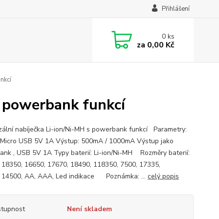
Přihlášení
0
ks
za
0,00 Kč
nkcí
s powerbank funkcí
zální nabíječka Li-ion/Ni-MH s powerbank funkcí Parametry:
 Micro USB 5V 1A Výstup: 500mA / 1000mA Výstup jako
nk , USB 5V 1A Typy baterií: Li-ion/Ni-MH Rozměry baterií:
 18350, 16650, 17670, 18490, 118350, 7500, 17335,
 14500, AA, AAA, Led indikace Poznámka: ...
celý popis
tupnost
Není skladem