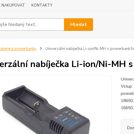
K NAKUPOVAT
KONTAKTY
Hledat
aterie a powerbanky
Univerzální nabíječka Li-ion/Ni-MH s powerbank fu
erzální nabíječka Li-ion/Ni-MH 
Univer
Vstup:
poweba
18650,
16650,
Dos