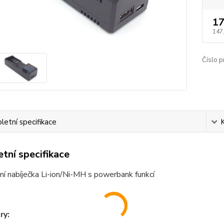
17
147
Číslo p
etní specifikace
tní specifikace
ní nabíječka Li-ion/Ni-MH s powerbank funkcí
ry: