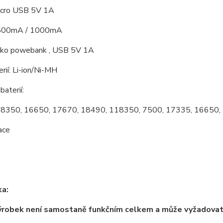
icro USB 5V 1A
 500mA / 1000mA
ako powebank , USB 5V 1A
erií: Li-ion/Ni-MH
aterií:
8350, 16650, 17670, 18490, 118350, 7500, 17335, 16650,
kace
a:
ýrobek není samostaně funkčním celkem a může vyžadova