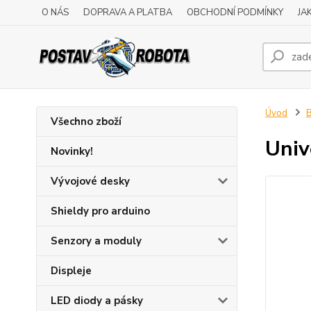
O NÁS
DOPRAVA A PLATBA
OBCHODNÍ PODMÍNKY
JA
Úvod
B
Všechno zboží
Univ
Novinky!
Vývojové desky
Shieldy pro arduino
Senzory a moduly
Displeje
LED diody a pásky