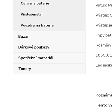
Ochrana baterie
Vstup: M
Příslušenství
Výstup:
Výstup j
Pouzdra na baterie
Typy bat
Bazar
Rozměry b
Dárkové poukazy
18650, 1
Spotřební materiál
Led indi
Tonery
Poznámk
Tento v