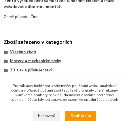
Tento výrobek není samostaně funkčním celkem a může
vyžadovat odbornou montáž.
Země původu: Čína.
Zboží zařazeno v kategoriích
Všechno zboží
Motory a mechanické prvky
3D tisk a příslušenství
Propojovací prvky
Pro základní funkčnost, zpříjemnění používání webu, analytické
CNC a příslušenství
účely a v případě udělení souhlasu také pro účely cílení reklamy
využíváme soubory cookies. Nastavení vlastních preferencí
Lineární technika
cookies můžete kdykoli upravit odkazem ve spodní části stránek.
Součástky a elektronika
Souhlasím
Nastavení