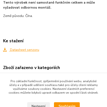
Tento výrobek není samostaně funkčním celkem a může
vyžadovat odbornou montáž.
Země původu: Čína.
Ke stažení
Datasheet senzoru
Zboží zařazeno v kategoriích
Všechno zboží
Pro základní funkčnost, zpříjemnění používání webu, analytické
Senzory a moduly
účely a v případě udělení souhlasu také pro účely cílení reklamy
využíváme soubory cookies. Nastavení vlastních preferencí
Zdroje a měřící přístroje
cookies můžete kdykoli upravit odkazem ve spodní části stránek.
Moduly
Souhlasím
Nastavení