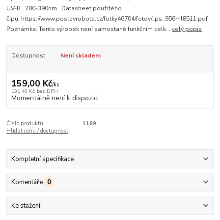
UV-B , 280-390nm Datasheet použitého
čipu: https://www.postavrobota.cz/fotky46704/fotov/_ps_956ml8511.pdf
Poznámka: Tento výrobek není samostaně funkčním celk...
celý popis
Dostupnost
Není skladem
159,00 Kč
/
ks
131,40 Kč
bez DPH
Momentálně není k dispozici
Číslo produktu:
1189
Hlídat cenu / dostupnost
Kompletní specifikace
Komentáře
0
Ke stažení