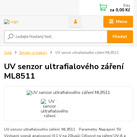
0
ks
za
0,00 Kč
Menu
Hledat
Úvod
Senzory a moduly
UV senzor ultrafialového záření ML8511
UV senzor ultrafialového záření
ML8511
UV senzor ultrafialového záření ML8511 Parametry: Napájení: 5V
Výstupní signál analogový (0,1 V na 20luxů) Citlivost na záření UV-A a