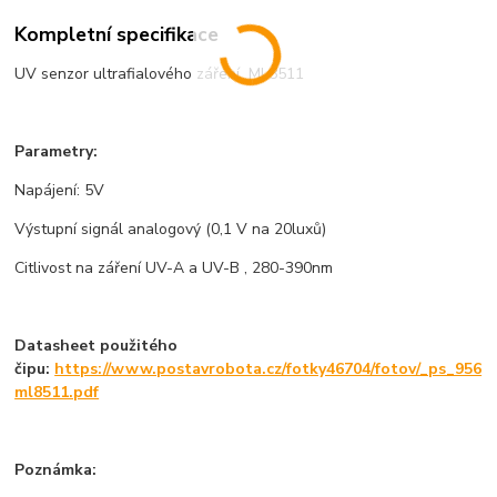
Kompletní specifikace
UV senzor ultrafialového záření ML8511
Parametry:
Napájení: 5V
Výstupní signál analogový (0,1 V na 20luxů)
Citlivost na záření UV-A a UV-B , 280-390nm
Datasheet použitého
čipu:
https://www.postavrobota.cz/fotky46704/fotov/_ps_956
ml8511.pdf
Poznámka: