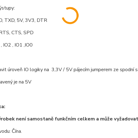
ýstupy:
, TXD, 5V, 3V3, DTR
,RTS, CTS, SPD
, IO2 , IO1 ,IO0
vit úroveň IO logiky na 3,3V / 5V pájecím jumperem ze spodní s
avený je na 5V
a:
ýrobek není samostaně funkčním celkem a může vyžadova
odu: Čína.