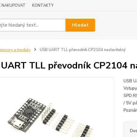
K NAKUPOVAT
KONTAKTY
Hledat
enzory a moduly
USB UART TLL převodník CP2104 nastavitelný
UART TLL převodník CP2104 na
USB UA
Vstupy
SPD RS
/ 5V p
Poznám
Dos