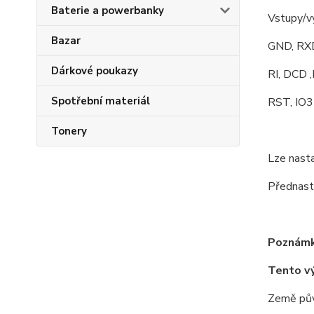
Baterie a powerbanky
Vstupy/v
Bazar
GND, RXD
Dárkové poukazy
RI, DCD 
Spotřební materiál
RST, IO3 
Tonery
Lze nasta
Přednast
Poznámk
Tento v
Země pův