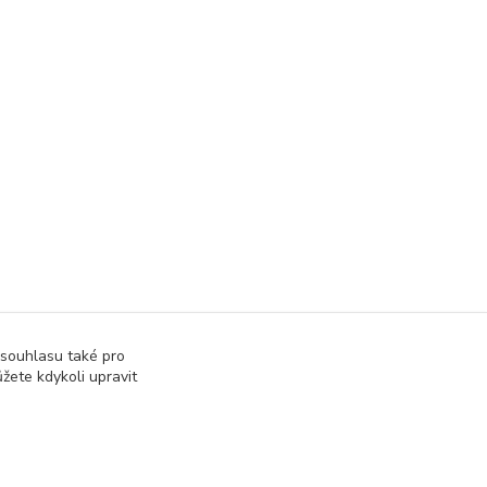
ory a moduly
Ostatní
 souhlasu také pro
žete kdykoli upravit