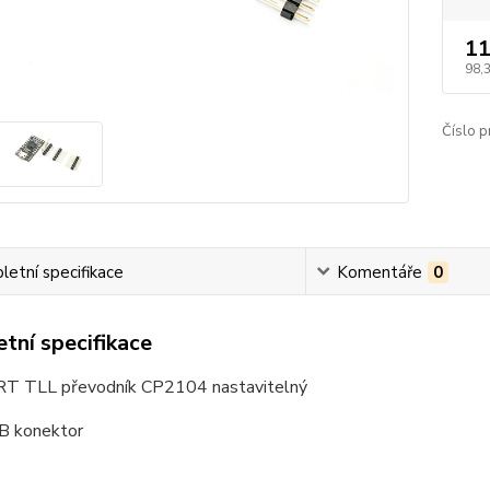
11
98,
Číslo p
etní specifikace
Komentáře
0
tní specifikace
T TLL převodník CP2104 nastavitelný
B konektor