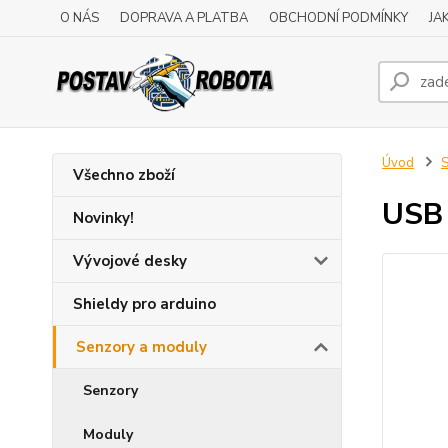
O NÁS
DOPRAVA A PLATBA
OBCHODNÍ PODMÍNKY
JA
Úvod
S
Všechno zboží
USB 
Novinky!
Vývojové desky
Shieldy pro arduino
Senzory a moduly
Senzory
Moduly