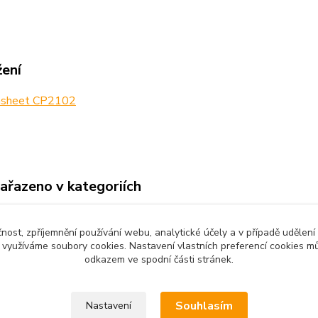
žení
sheet CP2102
zařazeno v kategoriích
no zboží
Vývojové desky
Senz
čnost, zpříjemnění používání webu, analytické účely a v případě udělení
ly
y využíváme soubory cookies. Nastavení vlastních preferencí cookies mů
odkazem ve spodní části stránek.
Souhlasím
Nastavení