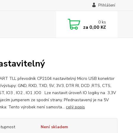
Přihlášení
0
ks
za
0,00 Kč
stavitelný
RT TLL převodník CP2104 nastavitelný Micro USB konektor
/výstupy: GND, RXD, TXD, 5V, 3V3, DTR RI, DCD ,RTS, CTS,
T, IO3 , IO2 , IO1 ,IO0 Lze nastavit úroveň IO logiky na 3,3V
ájecím jumperem ze spodní strany. Přednastavený je na 5V
ka: Tento výrobek není samosta...
celý popis
tupnost
Není skladem