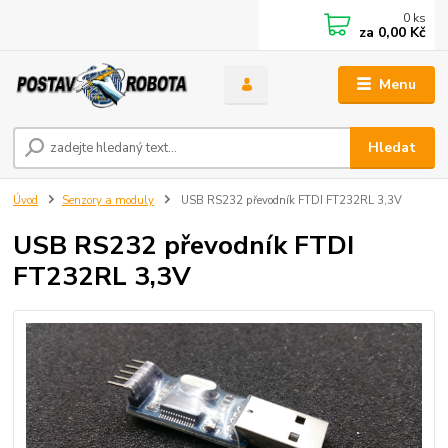
0
ks
za
0,00 Kč
Menu
Hledat
Úvod
Senzory a moduly
USB RS232 převodník FTDI FT232RL 3,3V
USB RS232 převodník FTDI
FT232RL 3,3V