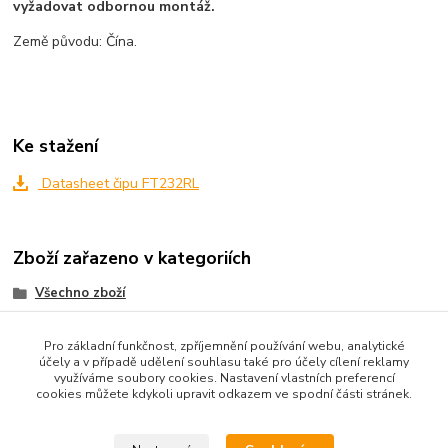
vyžadovat odbornou montáž.
Země původu: Čína.
Ke stažení
Datasheet čipu FT232RL
Zboží zařazeno v kategoriích
Všechno zboží
Vývojové desky
Pro základní funkčnost, zpříjemnění používání webu, analytické
Senzory a moduly
účely a v případě udělení souhlasu také pro účely cílení reklamy
využíváme soubory cookies. Nastavení vlastních preferencí
Ostatní
cookies můžete kdykoli upravit odkazem ve spodní části stránek.
Moduly