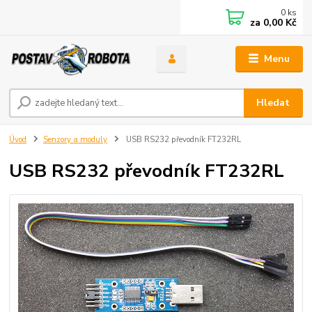
0
ks
za
0,00 Kč
Menu
Hledat
Úvod
Senzory a moduly
USB RS232 převodník FT232RL
USB RS232 převodník FT232RL