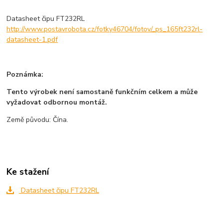
Datasheet čipu FT232RL
http://www.postavrobota.cz/fotky46704/fotov/_ps_165ft232rl-
datasheet-1.pdf
Poznámka:
Tento výrobek není samostaně funkčním celkem a může
vyžadovat odbornou montáž.
Země původu: Čína.
Ke stažení
Datasheet čipu FT232RL