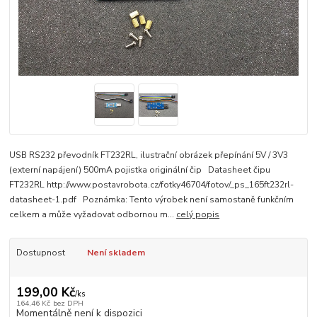
USB RS232 převodník FT232RL, ilustrační obrázek přepínání 5V / 3V3
(externí napájení) 500mA pojistka originální čip Datasheet čipu
FT232RL http://www.postavrobota.cz/fotky46704/fotov/_ps_165ft232rl-
datasheet-1.pdf Poznámka: Tento výrobek není samostaně funkčním
celkem a může vyžadovat odbornou m...
celý popis
Dostupnost
Není skladem
199,00 Kč
/
ks
164,46 Kč
bez DPH
Momentálně není k dispozici