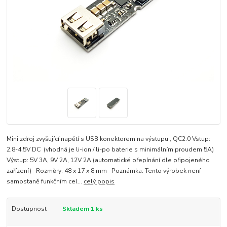
Mini zdroj zvyšující napětí s USB konektorem na výstupu , QC2.0 Vstup:
2,8-4,5V DC (vhodná je li-ion / li-po baterie s minimálním proudem 5A)
Výstup: 5V 3A, 9V 2A, 12V 2A (automatické přepínání dle připojeného
zařízení) Rozměry: 48 x 17 x 8 mm Poznámka: Tento výrobek není
samostaně funkčním cel...
celý popis
Dostupnost
Skladem 1 ks