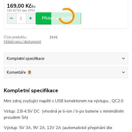
169,00 Kč
/
ks
139,67 Kč
bez DPH
Přidat do košíku
Číslo produktu:
2141
Hlídat cenu / dostupnost
Kompletní specifikace
Komentáře
0
Kompletní specifikace
Mini zdroj zvyšující napětí s USB konektorem na výstupu , QC2.0
Vstup: 2,8-4,5V DC (vhodná je li-ion / li-po baterie s minimálním
proudem 5A)
Výstup: 5V 3A, 9V 2A, 12V 2A (automatické přepínání dle