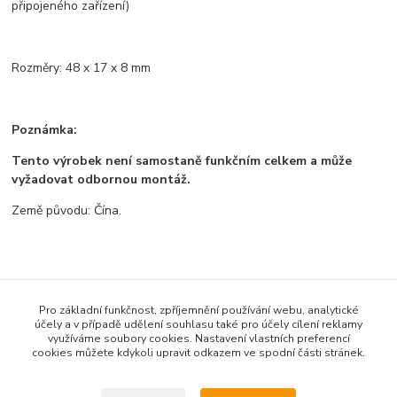
připojeného zařízení)
Rozměry: 48 x 17 x 8 mm
Poznámka:
Tento výrobek není samostaně funkčním celkem a může
vyžadovat odbornou montáž.
Země původu: Čína.
Zboží zařazeno v kategoriích
Pro základní funkčnost, zpříjemnění používání webu, analytické
Všechno zboží
účely a v případě udělení souhlasu také pro účely cílení reklamy
využíváme soubory cookies. Nastavení vlastních preferencí
Zdroje a měřící přístroje
cookies můžete kdykoli upravit odkazem ve spodní části stránek.
Zdroje