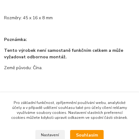
Rozměry: 45 x 16 x 8 mm
Poznámka:
Tento výrobek není samostaně funkčním celkem a může
vyžadovat odbornou montáž.
Země původu: Čína.
Zboží zařazeno v kategoriích
Pro základní funkčnost, zpříjemnění používání webu, analytické
Všechno zboží
účely a v případě udělení souhlasu také pro účely cílení reklamy
využíváme soubory cookies. Nastavení vlastních preferencí
Zdroje a měřící přístroje
cookies můžete kdykoli upravit odkazem ve spodní části stránek.
Zdroje
Souhlasím
Nastavení