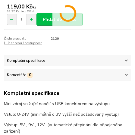
119,00 Kč
/
ks
98,35 Kč
bez DPH
Přidat do košíku
Číslo produktu:
2129
Hlídat cenu / dostupnost
Kompletní specifikace
Komentáře
0
Kompletní specifikace
Mini zdroj snižující napětí s USB konektorem na výstupu
Vstup: 8-24V (minimálně o 3V vyšší než požadovaný výstup)
Výstup: 5V , 9V , 12V (automatické přepínání dle připojeného
zařízení)