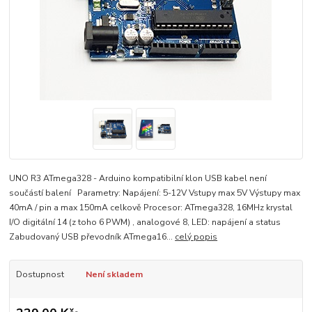
UNO R3 ATmega328 - Arduino kompatibilní klon USB kabel není
součástí balení Parametry: Napájení: 5-12V Vstupy max 5V Výstupy max
40mA / pin a max 150mA celkově Procesor: ATmega328, 16MHz krystal
I/O digitální 14 (z toho 6 PWM) , analogové 8, LED: napájení a status
Zabudovaný USB převodník ATmega16...
celý popis
Dostupnost
Není skladem