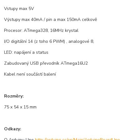
Vstupy max 5V
Výstupy max 40mA / pin a max 150mA celkově
Procesor: ATmega328, 16MHz krystal
I/O digitální 14 (z toho 6 PWM) , analogové 8,
LED: napájení a status
Zabudovaný USB převodník ATmega16U2
Kabel není součástí balení
Rozměry:
75 x 54 x 15 mm
Odkazy:
O Arduinu Uno
http://arduino.cc/en/Main/ArduinoBoardUno