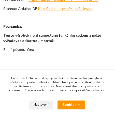
Stáhnutí Arduino IDE
http://arduino.cc/en/Main/Software
Poznámka:
Tento výrobek není samostaně funkčním celkem a může
vyžadovat odbornou montáž.
Země původu: Čína.
Zboží zařazeno v kategoriích
Pro základní funkčnost, zpříjemnění používání webu, analytické
Všechno zboží
účely a v případě udělení souhlasu také pro účely cílení reklamy
využíváme soubory cookies. Nastavení vlastních preferencí
Vývojové desky
cookies můžete kdykoli upravit odkazem ve spodní části stránek.
Arduino-kompatibilní
Souhlasím
Nastavení