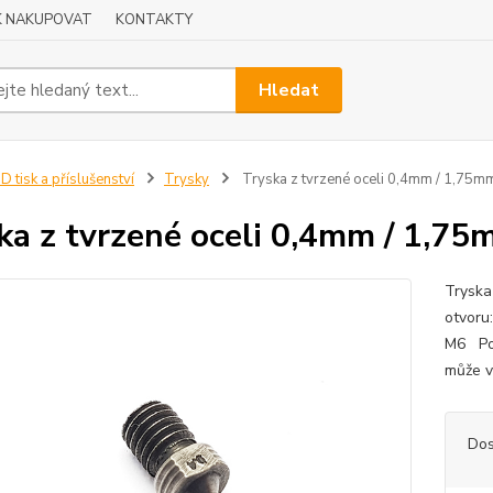
K NAKUPOVAT
KONTAKTY
Hledat
D tisk a příslušenství
Trysky
Tryska z tvrzené oceli 0,4mm / 1,75mm
ka z tvrzené oceli 0,4mm / 1,75
Tryska
otvoru
M6 Poz
může v
Dos