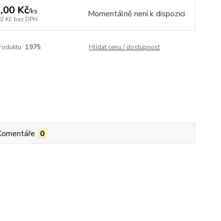
,00 Kč
/
ks
Momentálně není k dispozici
82 Kč
bez DPH
roduktu:
1975
Hlídat cenu / dostupnost
Komentáře
0