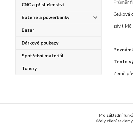
Průměr f
CNC a příslušenství
Celková 
Baterie a powerbanky
závit M6
Bazar
Dárkové poukazy
Poznámk
Spotřební materiál
Tento v
Tonery
Země pův
Zboží 
Pro základní funk
účely cílení reklam
Všech