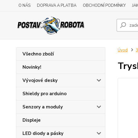
O NÁS
DOPRAVA A PLATBA
OBCHODNÍ PODMÍNKY
JA
Úvod
3
Všechno zboží
Trys
Novinky!
Vývojové desky
Shieldy pro arduino
Senzory a moduly
Displeje
LED diody a pásky