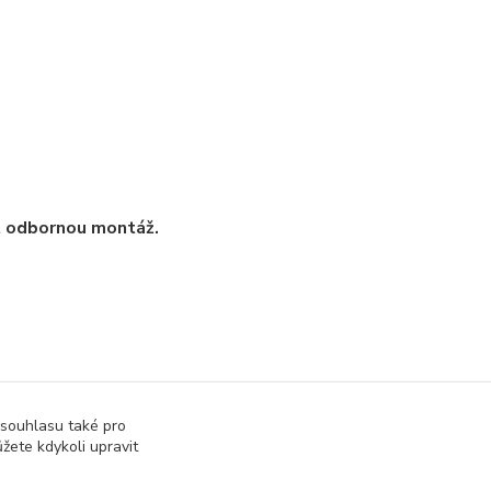
t odbornou montáž.
 souhlasu také pro
žete kdykoli upravit
ky