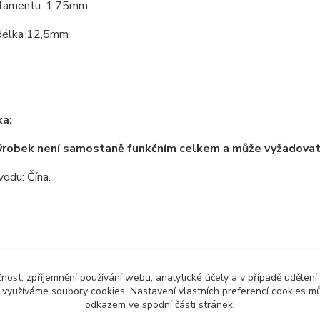
ilamentu: 1,75mm
délka 12,5mm
a:
ýrobek není samostaně funkčním celkem a může vyžadova
odu: Čína.
zařazeno v kategoriích
čnost, zpříjemnění používání webu, analytické účely a v případě udělení
y využíváme soubory cookies. Nastavení vlastních preferencí cookies mů
no zboží
3D tisk a příslušenství
Trys
odkazem ve spodní části stránek.