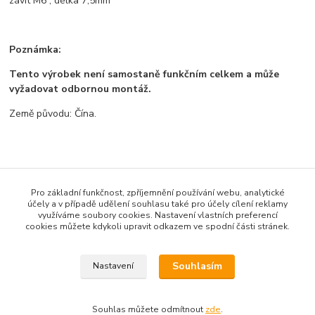
závit M6 , délka 7,5mm
Poznámka:
Tento výrobek není samostaně funkčním celkem a může
vyžadovat odbornou montáž.
Země původu: Čína.
Zboží zařazeno v kategoriích
Pro základní funkčnost, zpříjemnění používání webu, analytické
Všechno zboží
účely a v případě udělení souhlasu také pro účely cílení reklamy
využíváme soubory cookies. Nastavení vlastních preferencí
3D tisk a příslušenství
cookies můžete kdykoli upravit odkazem ve spodní části stránek.
Trysky
Souhlasím
Nastavení
Souhlas můžete odmítnout
zde
.