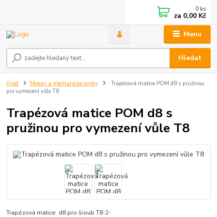
0
ks
za
0,00 Kč
Menu
Hledat
Úvod
Motory a mechanické prvky
Trapézová matice POM d8 s pružinou
pro vymezení vůle T8
Trapézová matice POM d8 s
pružinou pro vymezení vůle T8
Trapézová matice d8 pro šroub T8-2-