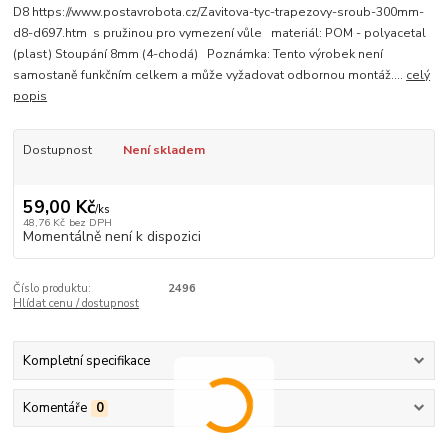
D8 https://www.postavrobota.cz/Zavitova-tyc-trapezovy-sroub-300mm-
d8-d697.htm s pružinou pro vymezení vůle materiál: POM - polyacetal
(plast) Stoupání 8mm (4-chodá) Poznámka: Tento výrobek není
samostaně funkčním celkem a může vyžadovat odbornou montáž....
celý
popis
Dostupnost
Není skladem
59,00 Kč
/
ks
48,76 Kč
bez DPH
Momentálně není k dispozici
Číslo produktu:
2496
Hlídat cenu / dostupnost
Kompletní specifikace
Komentáře
0