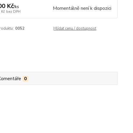
00 Kč
/
ks
Momentálně není k dispozici
 Kč
bez DPH
roduktu:
0052
Hlídat cenu / dostupnost
Komentáře
0