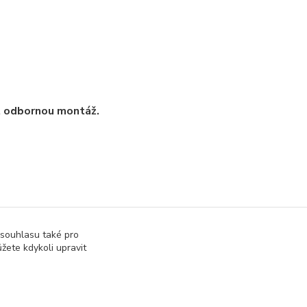
t odbornou montáž.
 souhlasu také pro
žete kdykoli upravit
tronické součástky
Zdroje