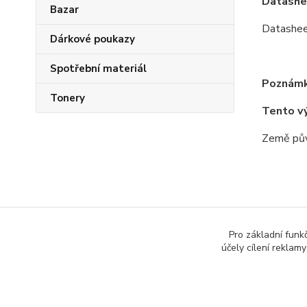
Datashe
Bazar
Datashe
Dárkové poukazy
Spotřební materiál
Poznámk
Tonery
Tento v
Země pův
Zboží 
Pro základní funk
účely cílení reklam
Všech