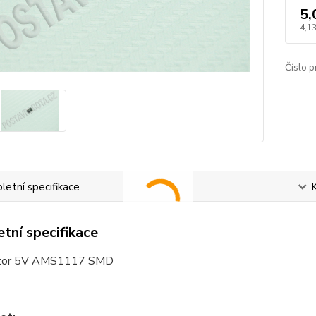
5,
4,13
Číslo p
etní specifikace
tní specifikace
zátor 5V AMS1117 SMD