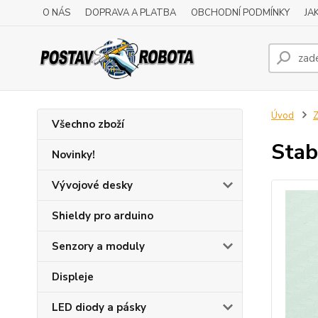
O NÁS
DOPRAVA A PLATBA
OBCHODNÍ PODMÍNKY
JA
Úvod
Z
Všechno zboží
Stab
Novinky!
Vývojové desky
Shieldy pro arduino
Senzory a moduly
Displeje
LED diody a pásky