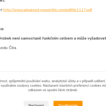
et:
et
http://www.advanced-monolithic.com/pdf/ds1117.pdf
a:
ýrobek není samostaně funkčním celkem a může vyžadova
odu: Čína.
zařazeno v kategoriích
čnost, zpříjemnění používání webu, analytické účely a v případě udělení
y využíváme soubory cookies. Nastavení vlastních preferencí cookies mů
no zboží
Zdroje a měřící přístroje
Elek
odkazem ve spodní části stránek.
Souhlasím
Nastavení