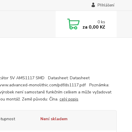
Přihlášení
0
ks
za
0,00 Kč
izátor 5V AMS1117 SMD Datasheet: Datasheet
/www.advanced-monolithic.com/pdf/ds1117.pdf Poznámka:
výrobek není samostaně funkčním celkem a může vyžadovat
ou montáž. Země původu: Čína.
celý popis
tupnost
Není skladem