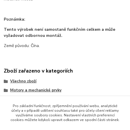
Poznámka:
Tento výrobek není samostaně funkčním celkem a může
vyžadovat odbornou montáž.
Země původu: Čína.
Zboží zařazeno v kategoriích
Všechno zboží
Motory a mechanické prvky
3D tisk a příslušenství
Pro základní funkčnost, zpříjemnění používání webu, analytické
Propojovací prvky
účely a v případě udělení souhlasu také pro účely cílení reklamy
využíváme soubory cookies. Nastavení vlastních preferencí
CNC a příslušenství
cookies můžete kdykoli upravit odkazem ve spodní části stránek.
Součástky a elektronika