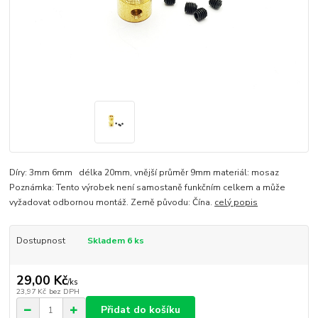
Díry: 3mm 6mm délka 20mm, vnější průměr 9mm materiál: mosaz
Poznámka: Tento výrobek není samostaně funkčním celkem a může
vyžadovat odbornou montáž. Země původu: Čína.
celý popis
Dostupnost
Skladem 6 ks
29,00 Kč
/
ks
23,97 Kč
bez DPH
Přidat do košíku