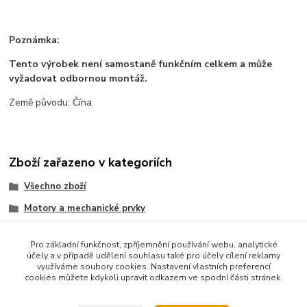
Poznámka:
Tento výrobek není samostaně funkčním celkem a může
vyžadovat odbornou montáž.
Země původu: Čína.
Zboží zařazeno v kategoriích
Všechno zboží
Motory a mechanické prvky
3D tisk a příslušenství
Pro základní funkčnost, zpříjemnění používání webu, analytické
Propojovací prvky
účely a v případě udělení souhlasu také pro účely cílení reklamy
využíváme soubory cookies. Nastavení vlastních preferencí
CNC a příslušenství
cookies můžete kdykoli upravit odkazem ve spodní části stránek.
Součástky a elektronika