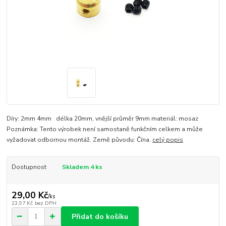
Díry: 2mm 4mm délka 20mm, vnější průměr 9mm materiál: mosaz
Poznámka: Tento výrobek není samostaně funkčním celkem a může
vyžadovat odbornou montáž. Země původu: Čína.
celý popis
Dostupnost
Skladem 4 ks
29,00 Kč
/
ks
23,97 Kč
bez DPH
Přidat do košíku