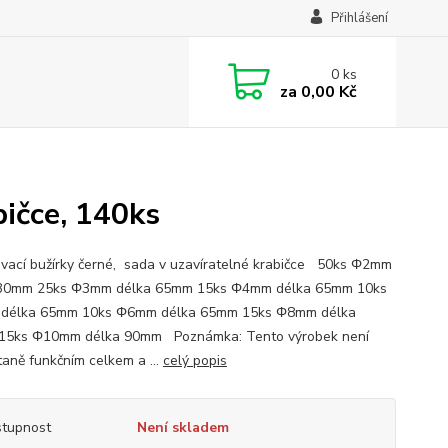
Přihlášení
0
ks
za
0,00 Kč
bičce, 140ks
vací bužírky černé, sada v uzavíratelné krabičce 50ks Φ2mm
 30mm 25ks Φ3mm délka 65mm 15ks Φ4mm délka 65mm 10ks
délka 65mm 10ks Φ6mm délka 65mm 15ks Φ8mm délka
15ks Φ10mm délka 90mm Poznámka: Tento výrobek není
aně funkčním celkem a ...
celý popis
tupnost
Není skladem