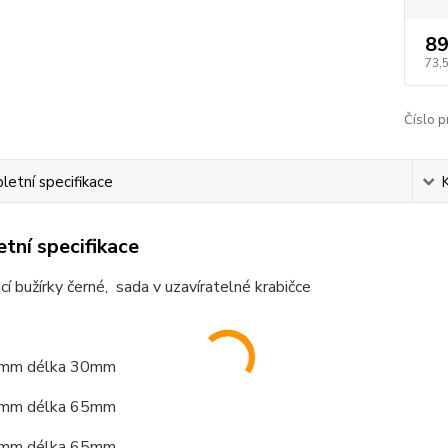
89
73,
Číslo p
etní specifikace
tní specifikace
í bužírky černé, sada v uzavíratelné krabičce
mm délka 30mm
mm délka 65mm
mm délka 65mm