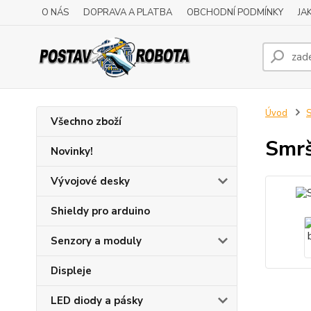
O NÁS
DOPRAVA A PLATBA
OBCHODNÍ PODMÍNKY
JA
Úvod
S
Všechno zboží
Smrš
Novinky!
Vývojové desky
Shieldy pro arduino
Senzory a moduly
Displeje
LED diody a pásky