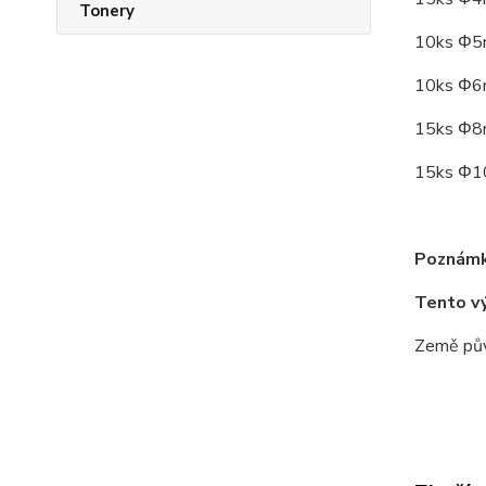
Tonery
10ks Φ5
10ks Φ6
15ks Φ8
15ks Φ1
Poznámk
Tento v
Země pův