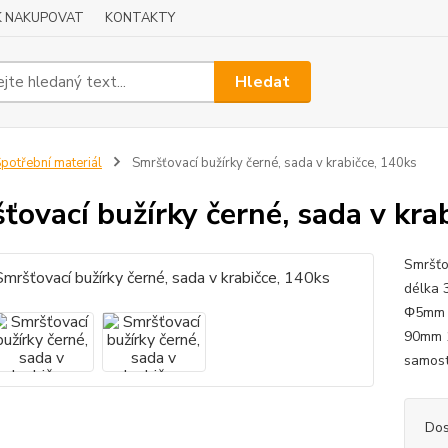
K NAKUPOVAT
KONTAKTY
Hledat
potřební materiál
Smršťovací bužírky černé, sada v krabičce, 140ks
ťovací bužírky černé, sada v kra
Smršťo
délka
Φ5mm 
90mm 
samost
Dos