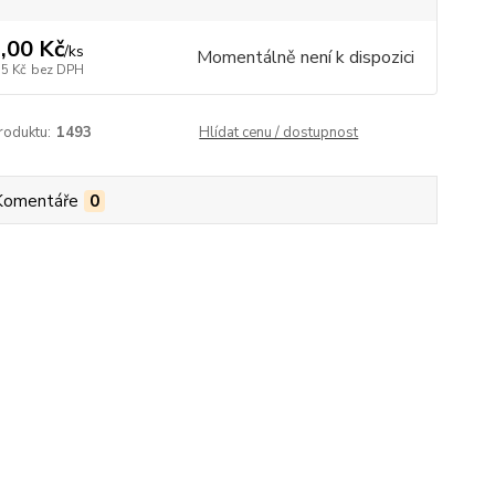
,00 Kč
/
ks
Momentálně není k dispozici
55 Kč
bez DPH
roduktu:
1493
Hlídat cenu / dostupnost
Komentáře
0