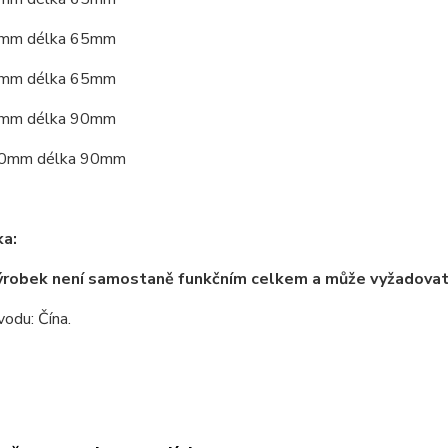
mm délka 65mm
mm délka 65mm
mm délka 90mm
0mm délka 90mm
a:
ýrobek není samostaně funkčním celkem a může vyžadova
odu: Čína.