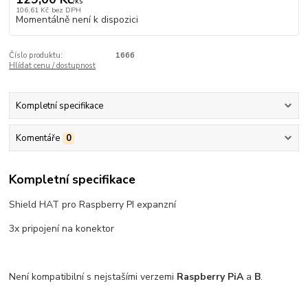
/
ks
106,61 Kč
bez DPH
Momentálně není k dispozici
Číslo produktu:
1666
Hlídat cenu / dostupnost
Kompletní specifikace
Komentáře
0
Kompletní specifikace
Shield HAT pro Raspberry PI expanzní
3x pripojení na konektor
Není kompatibilní s nejstašími verzemi
Raspberry Pi
A
a
B
.