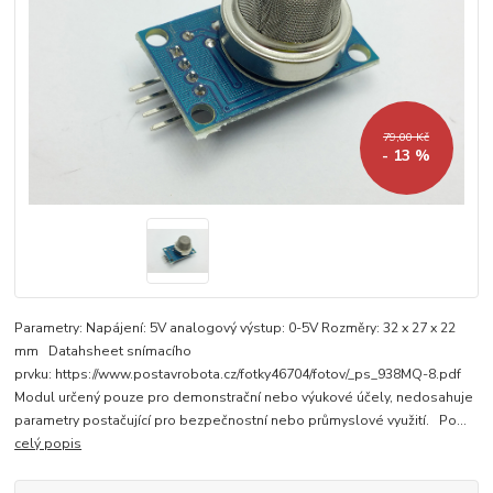
79,00 Kč
- 13 %
Parametry: Napájení: 5V analogový výstup: 0-5V Rozměry: 32 x 27 x 22
mm Datahsheet snímacího
prvku: https://www.postavrobota.cz/fotky46704/fotov/_ps_938MQ-8.pdf
Modul určený pouze pro demonstrační nebo výukové účely, nedosahuje
parametry postačující pro bezpečnostní nebo průmyslové využití. Po...
celý popis