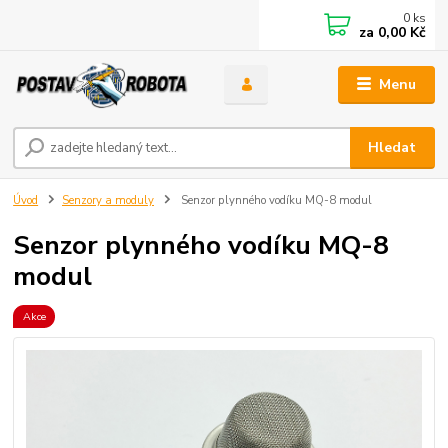
0
ks
za
0,00 Kč
Menu
Hledat
Úvod
Senzory a moduly
Senzor plynného vodíku MQ-8 modul
Senzor plynného vodíku MQ-8
modul
Akce