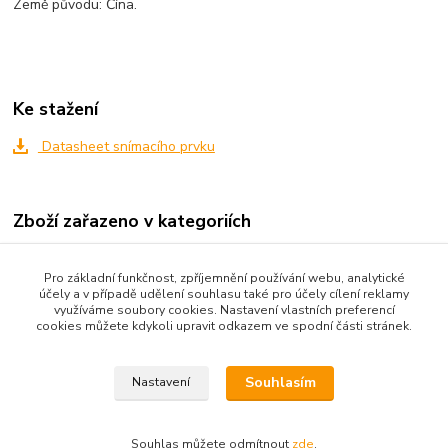
Země původu: Čína.
Ke stažení
Datasheet snímacího prvku
Zboží zařazeno v kategoriích
Všechno zboží
Pro základní funkčnost, zpříjemnění používání webu, analytické
Senzory a moduly
účely a v případě udělení souhlasu také pro účely cílení reklamy
využíváme soubory cookies. Nastavení vlastních preferencí
Senzory
cookies můžete kdykoli upravit odkazem ve spodní části stránek.
Moduly
Souhlasím
Nastavení
Souhlas můžete odmítnout
zde
.