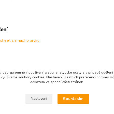
žení
sheet snímacího prvku
zařazeno v kategoriích
čnost, zpříjemnění používání webu, analytické účely a v případě udělení
y využíváme soubory cookies. Nastavení vlastních preferencí cookies mů
no zboží
Senzory a moduly
Senz
odkazem ve spodní části stránek.
Souhlasím
Nastavení