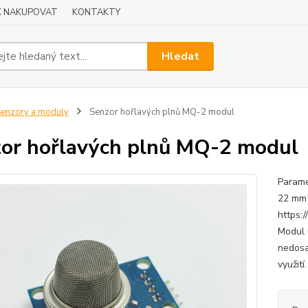
K NAKUPOVAT
KONTAKTY
Hledat
enzory a moduly
Senzor hořlavých plnů MQ-2 modul
or hořlavých plnů MQ-2 modul
Parame
22 mm 
https:
Modul 
nedosa
využití