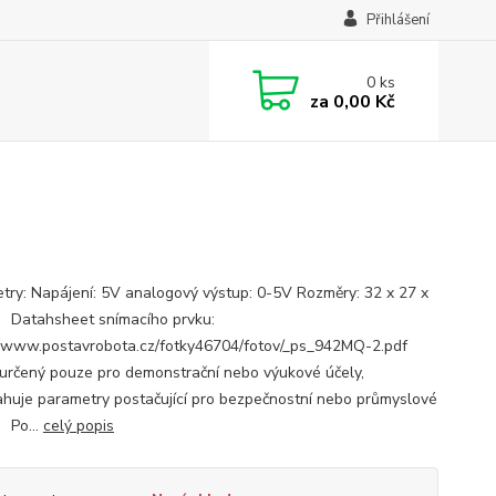
Přihlášení
0
ks
za
0,00 Kč
try: Napájení: 5V analogový výstup: 0-5V Rozměry: 32 x 27 x
Datahsheet snímacího prvku:
//www.postavrobota.cz/fotky46704/fotov/_ps_942MQ-2.pdf
určený pouze pro demonstrační nebo výukové účely,
huje parametry postačující pro bezpečnostní nebo průmyslové
. Po...
celý popis