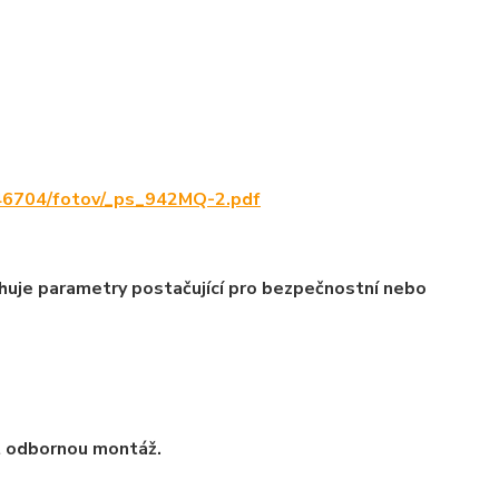
46704/fotov/_ps_942MQ-2.pdf
uje parametry postačující pro bezpečnostní nebo
t odbornou montáž.