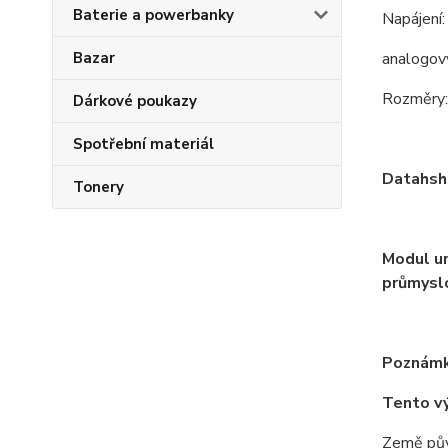
Baterie a powerbanky
Napájení:
Bazar
analogov
Rozměry:
Dárkové poukazy
Spotřební materiál
Datahsh
Tonery
Modul ur
průmyslo
Poznámk
Tento v
Země pův