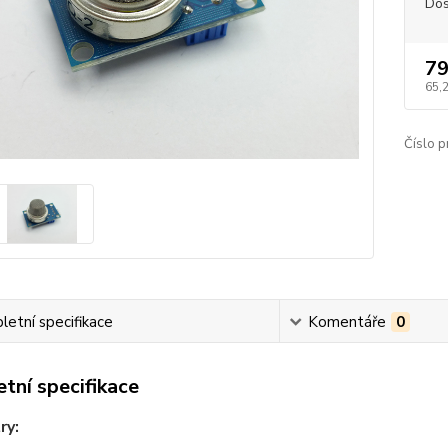
Dos
79
65,
Číslo p
etní specifikace
Komentáře
0
tní specifikace
ry: