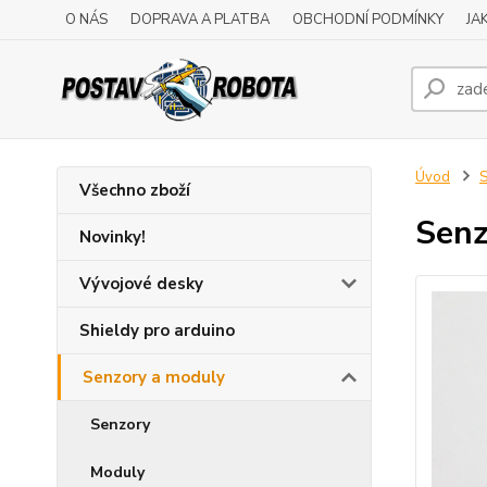
O NÁS
DOPRAVA A PLATBA
OBCHODNÍ PODMÍNKY
JA
Úvod
S
Všechno zboží
Senz
Novinky!
Vývojové desky
Shieldy pro arduino
Senzory a moduly
Senzory
Moduly