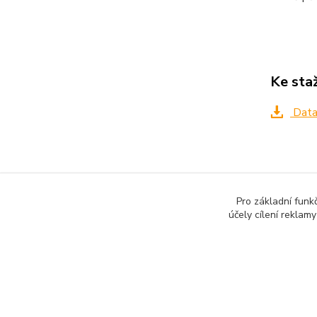
Ke sta
Data
Zboží 
Pro základní funk
účely cílení reklam
Všech