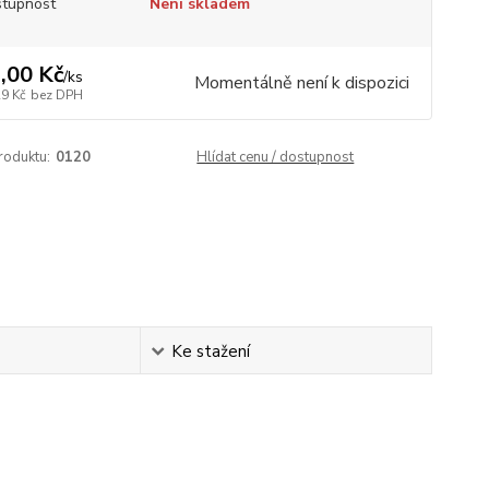
tupnost
Není skladem
,00 Kč
/
ks
Momentálně není k dispozici
29 Kč
bez DPH
roduktu:
0120
Hlídat cenu / dostupnost
Ke stažení