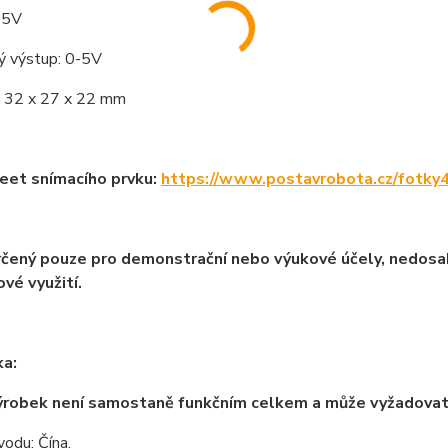
 5V
ý výstup: 0-5V
 32 x 27 x 22 mm
eet snímacího prvku:
https://www.postavrobota.cz/fotky
čený pouze pro demonstrační nebo výukové účely, nedosah
vé využití.
a:
ýrobek není samostaně funkčním celkem a může vyžadova
odu: Čína.