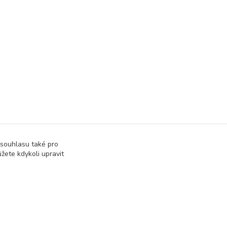
 souhlasu také pro
žete kdykoli upravit
ory
Moduly