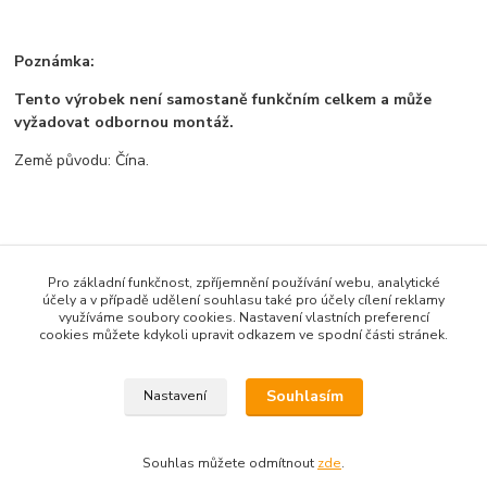
Poznámka:
Tento výrobek není samostaně funkčním celkem a může
vyžadovat odbornou montáž.
Země původu: Čína.
Zboží zařazeno v kategoriích
Pro základní funkčnost, zpříjemnění používání webu, analytické
Všechno zboží
účely a v případě udělení souhlasu také pro účely cílení reklamy
využíváme soubory cookies. Nastavení vlastních preferencí
Senzory a moduly
cookies můžete kdykoli upravit odkazem ve spodní části stránek.
Moduly
Souhlasím
Nastavení
Souhlas můžete odmítnout
zde
.
Vytvořeno na
Eshop-rychle.cz