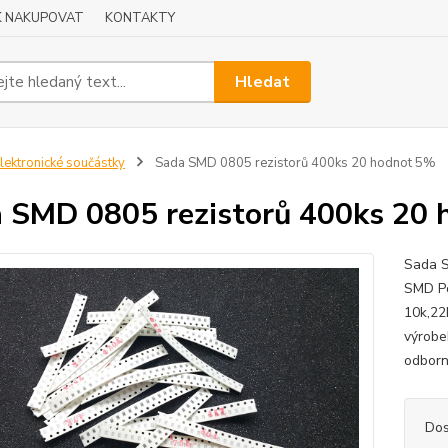
K NAKUPOVAT
KONTAKTY
Hledat
lektronické součástky
Sada SMD 0805 rezistorů 400ks 20 hodnot 5%
 SMD 0805 rezistorů 400ks 20
Sada S
SMD Po
10k,22
výrobe
odborn
Dos