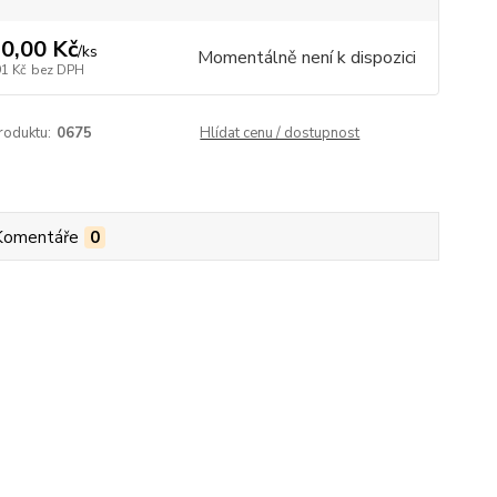
0,00 Kč
/
ks
Momentálně není k dispozici
91 Kč
bez DPH
roduktu:
0675
Hlídat cenu / dostupnost
Komentáře
0