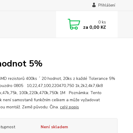
Přihlášení
0
ks
za
0,00 Kč
 hodnot 5%
MD rezistorů 400ks ´ 20 hodnot, 20ks z každé Tolerance 5%
uzdro 0805 10,22,47,100,220470,750 1k,2k2,4k7,6k8
k,47k,75k, 100k,220k,470k,750k 1M Poznámka: Tento
k není samostaně funkčním celkem a může vyžadovat
ou montáž. Země původu: Čína.
celý popis
tupnost
Není skladem