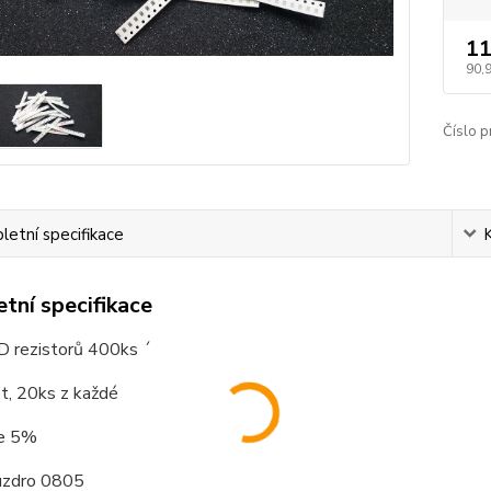
11
90,
Číslo p
etní specifikace
tní specifikace
 rezistorů 400ks ´
t, 20ks z každé
ce 5%
zdro 0805