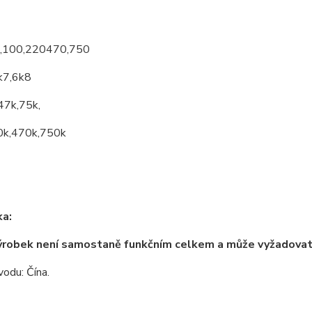
7,100,220470,750
k7,6k8
47k,75k,
0k,470k,750k
a:
ýrobek není samostaně funkčním celkem a může vyžadova
odu: Čína.