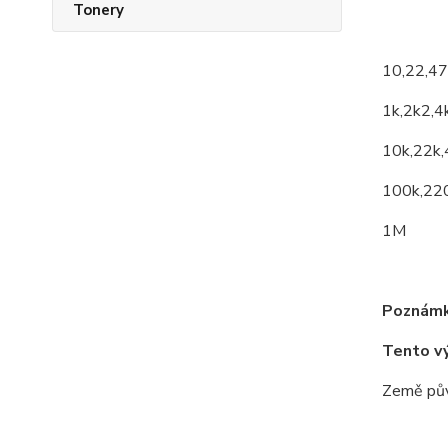
Tonery
10,22,4
1k,2k2,4
10k,22k,
100k,22
1M
Poznámk
Tento v
Země pův