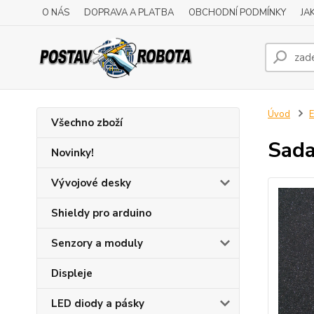
O NÁS
DOPRAVA A PLATBA
OBCHODNÍ PODMÍNKY
JA
Úvod
E
Všechno zboží
Sada
Novinky!
Vývojové desky
Shieldy pro arduino
Senzory a moduly
Displeje
LED diody a pásky