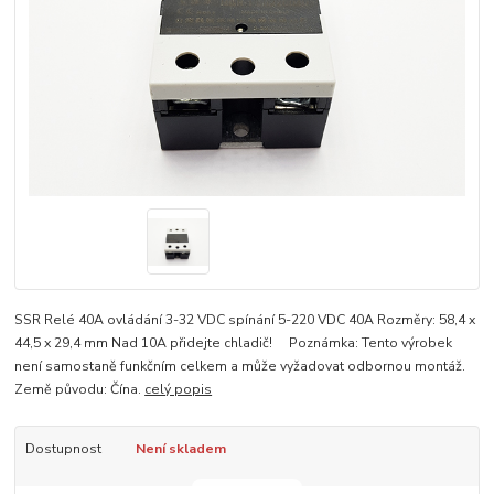
SSR Relé 40A ovládání 3-32 VDC spínání 5-220 VDC 40A Rozměry: 58,4 x
44,5 x 29,4 mm Nad 10A přidejte chladič! Poznámka: Tento výrobek
není samostaně funkčním celkem a může vyžadovat odbornou montáž.
Země původu: Čína.
celý popis
Dostupnost
Není skladem