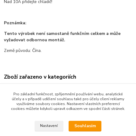
Nad 10A přidejte chladič!
Poznámka:
Tento výrobek není samostaně funkčním celkem a může
vyžadovat odbornou montáž.
Země původu: Čína.
Zboží zařazeno v kategoriích
Všechno zboží
Pro základní funkčnost, zpříjemnění používání webu, analytické
Senzory a moduly
účely a v případě udělení souhlasu také pro účely cílení reklamy
využíváme soubory cookies. Nastavení vlastních preferencí
Elektronické součástky
cookies můžete kdykoli upravit odkazem ve spodní části stránek.
Moduly
Souhlasím
Nastavení