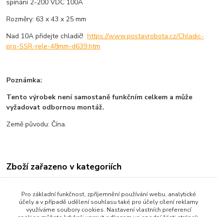
spínání 2-200 VDC 100A
Rozměry: 63 x 43 x 25 mm
Nad 10A přidejte chladič!
https://www.postavrobota.cz/Chladic-
pro-SSR-rele-48mm-d639.htm
Poznámka:
Tento výrobek není samostaně funkčním celkem a může
vyžadovat odbornou montáž.
Země původu: Čína.
Zboží zařazeno v kategoriích
Všechno zboží
Pro základní funkčnost, zpříjemnění používání webu, analytické
Senzory a moduly
účely a v případě udělení souhlasu také pro účely cílení reklamy
využíváme soubory cookies. Nastavení vlastních preferencí
Elektronické součástky