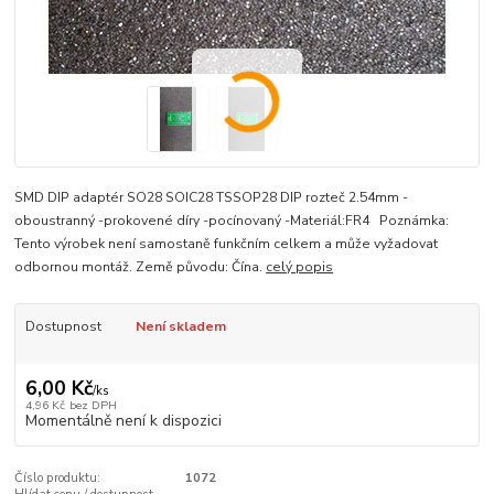
SMD DIP adaptér SO28 SOIC28 TSSOP28 DIP rozteč 2.54mm -
oboustranný -prokovené díry -pocínovaný -Materiál:FR4 Poznámka:
Tento výrobek není samostaně funkčním celkem a může vyžadovat
odbornou montáž. Země původu: Čína.
celý popis
Dostupnost
Není skladem
6,00 Kč
/
ks
4,96 Kč
bez DPH
Momentálně není k dispozici
Číslo produktu:
1072