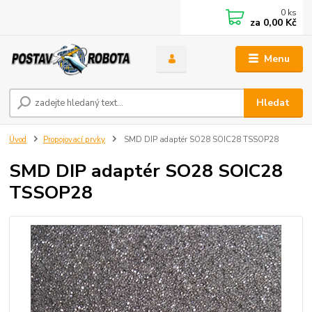
0
ks
za
0,00 Kč
Menu
Hledat
Úvod
Propojovací prvky
SMD DIP adaptér SO28 SOIC28 TSSOP28
SMD DIP adaptér SO28 SOIC28
TSSOP28