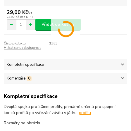
29,00 Kč
/
ks
23,97 Kč
bez DPH
Přidat do košíku
Číslo produktu:
2361
Hlídat cenu / dostupnost
Kompletní specifikace
Komentáře
0
Kompletní specifikace
Dvojitá spojka pro 20mm profily, primárně určená pro spojení
konců profilů po vyřezání závitu v jádru
profilu
Rozměry na obrázku