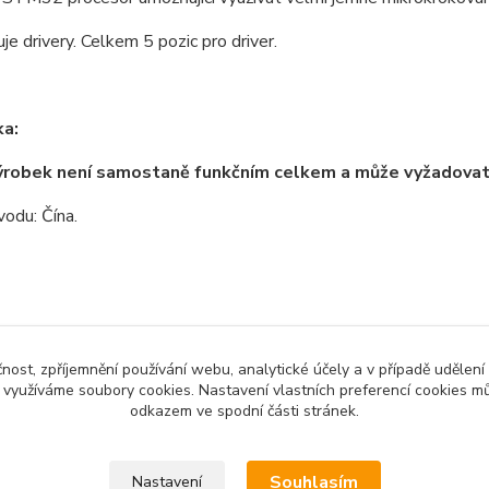
e drivery. Celkem 5 pozic pro driver.
a:
ýrobek není samostaně funkčním celkem a může vyžadova
odu: Čína.
zařazeno v kategoriích
čnost, zpříjemnění používání webu, analytické účely a v případě udělení
y využíváme soubory cookies. Nastavení vlastních preferencí cookies mů
no zboží
3D tisk a příslušenství
CNC 
odkazem ve spodní části stránek.
Souhlasím
Nastavení