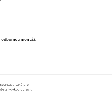
t odbornou montáž.
 souhlasu také pro
žete kdykoli upravit
a příslušenství
Součástky a elektronika