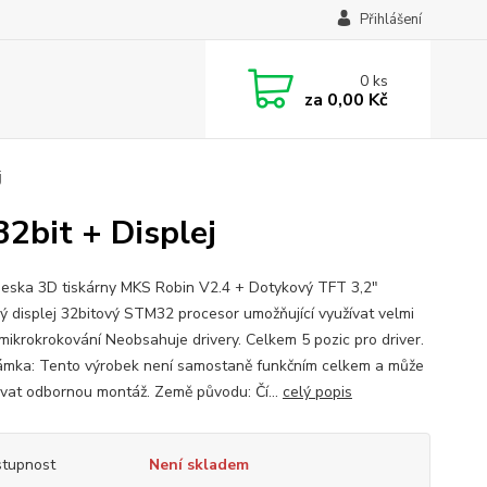
Přihlášení
0
ks
za
0,00 Kč
j
2bit + Displej
 deska 3D tiskárny MKS Robin V2.4 + Dotykový TFT 3,2"
ý displej 32bitový STM32 procesor umožňující využívat velmi
mikrokrokování Neobsahuje drivery. Celkem 5 pozic pro driver.
ka: Tento výrobek není samostaně funkčním celkem a může
vat odbornou montáž. Země původu: Čí...
celý popis
tupnost
Není skladem