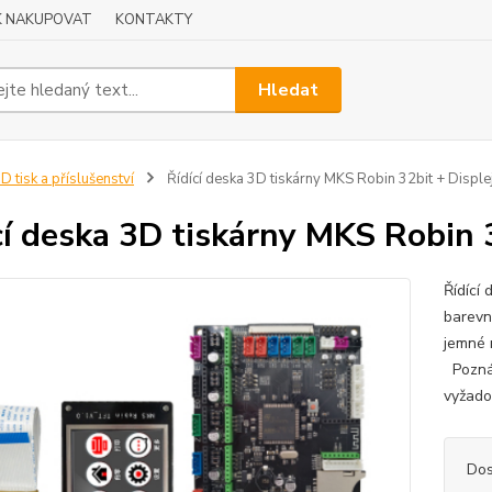
K NAKUPOVAT
KONTAKTY
Hledat
D tisk a příslušenství
Řídící deska 3D tiskárny MKS Robin 32bit + Disple
cí deska 3D tiskárny MKS Robin 3
Řídící
barevn
jemné 
Poznám
vyžado
Dos