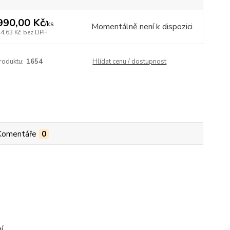
990,00 Kč
/
ks
Momentálně není k dispozici
44,63 Kč
bez DPH
roduktu:
1654
Hlídat cenu / dostupnost
Komentáře
0
í