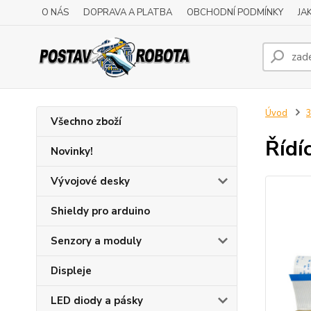
O NÁS
DOPRAVA A PLATBA
OBCHODNÍ PODMÍNKY
JA
Úvod
3
Všechno zboží
Řídí
Novinky!
Vývojové desky
Shieldy pro arduino
Senzory a moduly
Displeje
LED diody a pásky