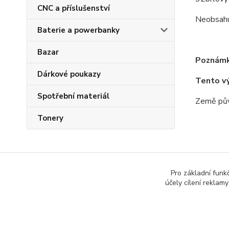
CNC a příslušenství
Neobsahuj
Baterie a powerbanky
Bazar
Poznámk
Dárkové poukazy
Tento v
Spotřební materiál
Země pův
Tonery
Zboží 
Pro základní funk
účely cílení reklam
Všech