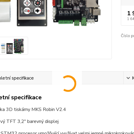
1 
1 6
Číslo p
etní specifikace
tní specifikace
eska 3D tiskárny MKS Robin V2.4
vý TFT 3,2" barevný displej
 STM32 procesor umožňující využívat velmi jemné mikrokrokován