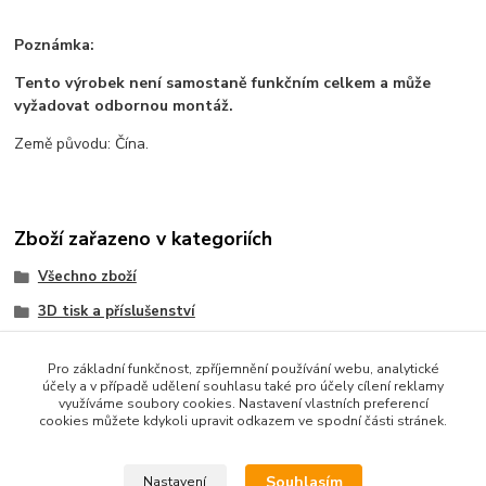
Poznámka:
Tento výrobek není samostaně funkčním celkem a může
vyžadovat odbornou montáž.
Země původu: Čína.
Zboží zařazeno v kategoriích
Všechno zboží
3D tisk a příslušenství
CNC a příslušenství
Pro základní funkčnost, zpříjemnění používání webu, analytické
Krokové motory
účely a v případě udělení souhlasu také pro účely cílení reklamy
využíváme soubory cookies. Nastavení vlastních preferencí
Lineární technika
cookies můžete kdykoli upravit odkazem ve spodní části stránek.
Součástky a elektronika
Souhlasím
Nastavení