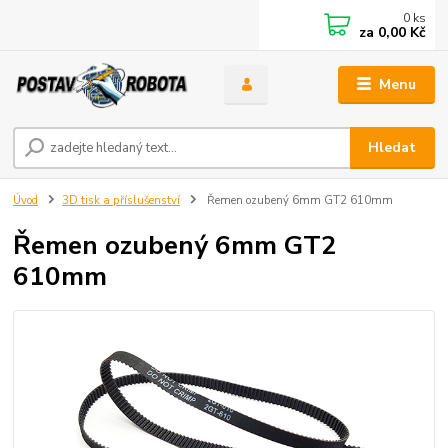
0
ks
za
0,00 Kč
Menu
Hledat
Úvod
3D tisk a příslušenství
Řemen ozubený 6mm GT2 610mm
Řemen ozubený 6mm GT2
610mm