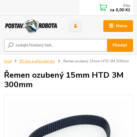
0
ks
za
0,00 Kč
Menu
Hledat
Úvod
3D tisk a příslušenství
Řemen ozubený 15mm HTD 3M 300mm
Řemen ozubený 15mm HTD 3M
300mm