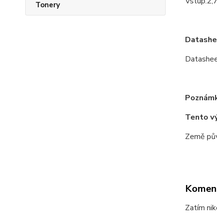
Vstup:2,
Tonery
Datashe
Datashe
Poznámk
Tento v
Země pův
Komen
Zatím nik