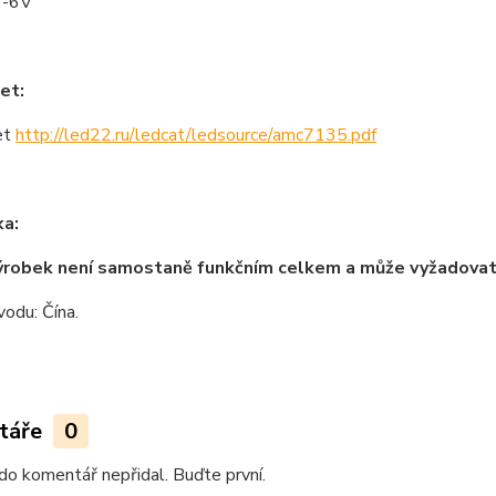
7-6V
et:
et
http://led22.ru/ledcat/ledsource/amc7135.pdf
a:
ýrobek není samostaně funkčním celkem a může vyžadova
odu: Čína.
táře
0
do komentář nepřidal. Buďte první.