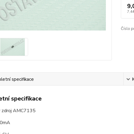
9,
7,44
Číslo p
etní specifikace
tní specifikace
ý zdroj AMC7135
50mA