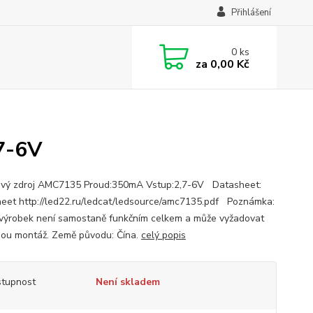
Přihlášení
0
ks
za
0,00 Kč
7-6V
vý zdroj AMC7135 Proud:350mA Vstup:2,7-6V Datasheet:
eet http://led22.ru/ledcat/ledsource/amc7135.pdf Poznámka:
výrobek není samostaně funkčním celkem a může vyžadovat
ou montáž. Země původu: Čína.
celý popis
tupnost
Není skladem