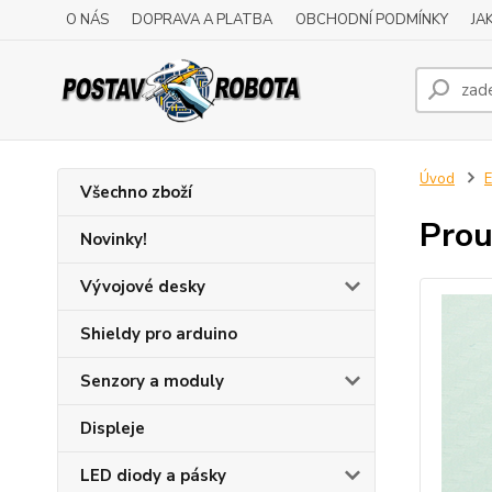
O NÁS
DOPRAVA A PLATBA
OBCHODNÍ PODMÍNKY
JA
Úvod
E
Všechno zboží
Prou
Novinky!
Vývojové desky
Shieldy pro arduino
Senzory a moduly
Displeje
LED diody a pásky