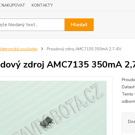
K NAKUPOVAT
KONTAKTY
Hledat
lektronické součástky
Proudový zdroj AMC7135 350mA 2,7-6V
dový zdroj AMC7135 350mA 2,
Proudo
Datash
Tento 
odborn
Dos