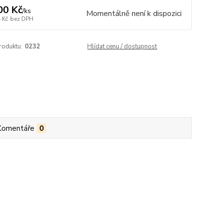
00 Kč
/
ks
Momentálně není k dispozici
 Kč
bez DPH
roduktu:
0232
Hlídat cenu / dostupnost
Komentáře
0