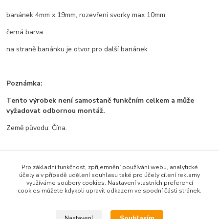
banánek 4mm x 19mm, rozevření svorky max 10mm
černá barva
na straně banánku je otvor pro další banánek
Poznámka:
Tento výrobek není samostaně funkčním celkem a může
vyžadovat odbornou montáž.
Země původu: Čína.
Pro základní funkčnost, zpříjemnění používání webu, analytické
Zboží zařazeno v kategoriích
účely a v případě udělení souhlasu také pro účely cílení reklamy
využíváme soubory cookies. Nastavení vlastních preferencí
Všechno zboží
cookies můžete kdykoli upravit odkazem ve spodní části stránek.
Propojovací prvky
Souhlasím
Nastavení