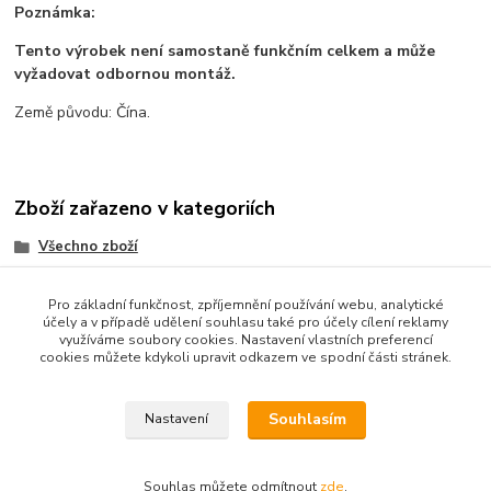
Poznámka:
Tento výrobek není samostaně funkčním celkem a může
vyžadovat odbornou montáž.
Země původu: Čína.
Zboží zařazeno v kategoriích
Všechno zboží
3D tisk a příslušenství
Pro základní funkčnost, zpříjemnění používání webu, analytické
Propojovací prvky
účely a v případě udělení souhlasu také pro účely cílení reklamy
využíváme soubory cookies. Nastavení vlastních preferencí
Audio
cookies můžete kdykoli upravit odkazem ve spodní části stránek.
Součástky a elektronika
Souhlasím
Nastavení
Souhlas můžete odmítnout
zde
.