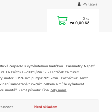
Přihlášení
0
ks
za
0,00 Kč
altické čerpadlo s vyměnitelnou hadičkou Parametry: Napětí:
ud: 1A Průtok 0-200ml/Min 1-500 otáček za minutu
ry: motor 38*26 mm pumpa:20*32mm Poznámka: Tento
k není samostaně funkčním celkem a může vyžadovat
ou montáž. Země původu: Čína.
celý popis
tupnost
Není skladem