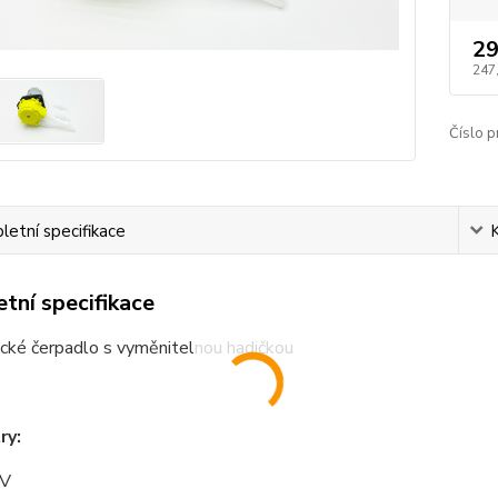
29
247
Číslo p
etní specifikace
tní specifikace
ické čerpadlo s vyměnitelnou hadičkou
ry:
6V