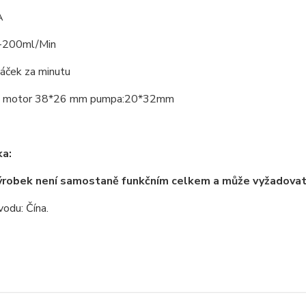
A
-200ml/Min
áček za minutu
: motor 38*26 mm pumpa:20*32mm
a:
ýrobek není samostaně funkčním celkem a může vyžadova
odu: Čína.
zařazeno v kategoriích