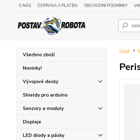
O NÁS
DOPRAVA A PLATBA
OBCHODNÍ PODMÍNKY
JA
Úvod
M
Všechno zboží
Peri
Novinky!
Vývojové desky
Shieldy pro arduino
Senzory a moduly
Displeje
LED diody a pásky