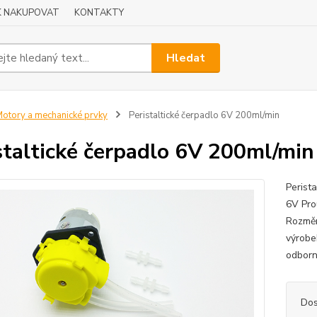
K NAKUPOVAT
KONTAKTY
Hledat
otory a mechanické prvky
Peristaltické čerpadlo 6V 200ml/min
staltické čerpadlo 6V 200ml/min
Perist
6V Pro
Rozmě
výrobe
odborn
Dos