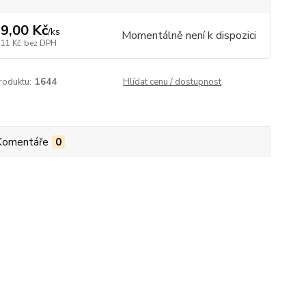
9,00 Kč
/
ks
Momentálně není k dispozici
,11 Kč
bez DPH
roduktu:
1644
Hlídat cenu / dostupnost
Komentáře
0