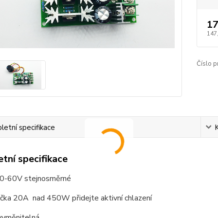
17
147
Číslo p
etní specifikace
tní specifikace
10-60V stejnosměrné
ička 20A nad 450W přidejte aktivní chlazení
 vyměnitelná