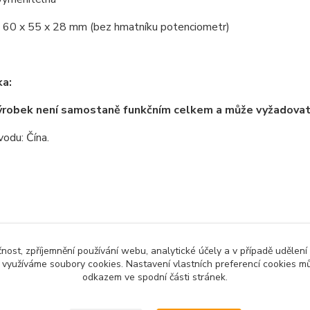
 60 x 55 x 28 mm (bez hmatníku potenciometr)
a:
ýrobek není samostaně funkčním celkem a může vyžadova
odu: Čína.
zařazeno v kategoriích
čnost, zpříjemnění používání webu, analytické účely a v případě udělení
no zboží
Motory a mechanické
Mod
y využíváme soubory cookies. Nastavení vlastních preferencí cookies mů
prvky
odkazem ve spodní části stránek.