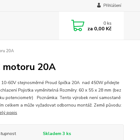
Přihlášení
0
ks
za
0,00 Kč
oru 20A
C motoru 20A
: 10-60V stejnosměrné Proud špička 20A nad 450W přidejte
í chlazení Pojistka vyměnitelná Rozměry: 60 x 55 x 28 mm (bez
ku potenciometr) Poznámka: Tento výrobek není samostaně
ím celkem a může vyžadovat odbornou montáž. Země původu:
elý popis
tupnost
Skladem 3 ks