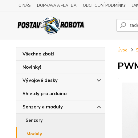
O NÁS
DOPRAVA A PLATBA
OBCHODNÍ PODMÍNKY
JA
Úvod
S
Všechno zboží
PWM 
Novinky!
Vývojové desky
Shieldy pro arduino
Senzory a moduly
Senzory
Moduly