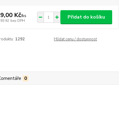
9,00 Kč
/
ks
Přidat do košíku
,93 Kč
bez DPH
roduktu:
1292
Hlídat cenu / dostupnost
Komentáře
0