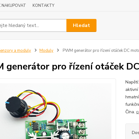
K NAKUPOVAT
KONTAKTY
Hledat
enzory a moduly
Moduly
PWM generátor pro řízení otáček DC mot
generátor pro řízení otáček D
Napětí
aktivn
hmatní
funkčn
Čína.
c
Dos