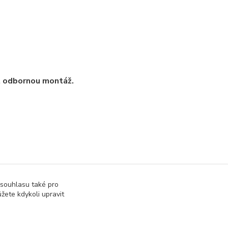
t odbornou montáž.
 souhlasu také pro
uly
Zdroje
žete kdykoli upravit