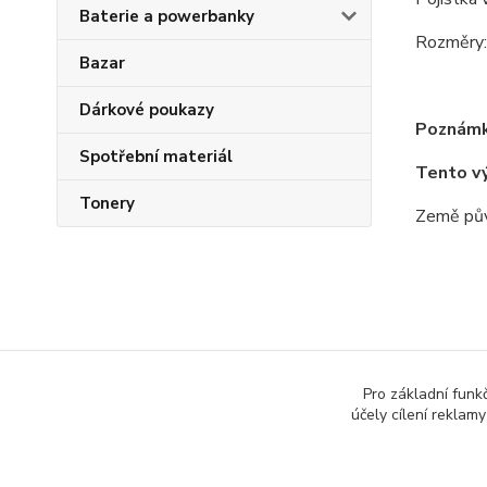
Baterie a powerbanky
Rozměry:
Bazar
Dárkové poukazy
Poznámk
Spotřební materiál
Tento v
Tonery
Země pův
Zboží 
Pro základní funk
Všech
účely cílení reklam