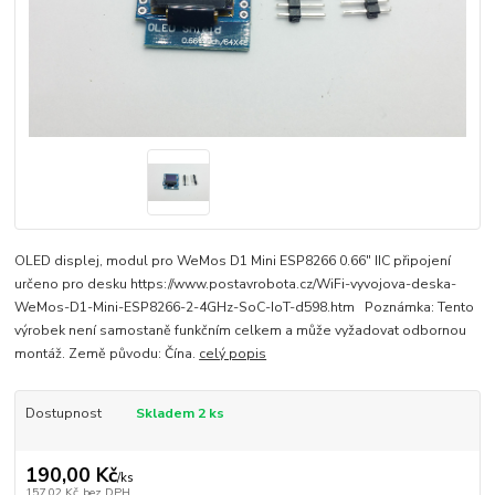
OLED displej, modul pro WeMos D1 Mini ESP8266 0.66" IIC připojení
určeno pro desku https://www.postavrobota.cz/WiFi-vyvojova-deska-
WeMos-D1-Mini-ESP8266-2-4GHz-SoC-IoT-d598.htm Poznámka: Tento
výrobek není samostaně funkčním celkem a může vyžadovat odbornou
montáž. Země původu: Čína.
celý popis
Dostupnost
Skladem 2 ks
190,00 Kč
/
ks
157,02 Kč
bez DPH