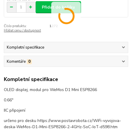
Přidat do košíku
Číslo produktu:
1272
Hlídat cenu / dostupnost
Kompletní specifikace
Komentáře
0
Kompletní specifikace
OLED displej, modul pro WeMos D1 Mini ESP8266
0.66"
IIC připojení
určeno pro desku https://www.postavrobota.cz/WiFi-vyvojova-
deska-WeMos-D1-Mini-ESP8266-2-4GHz-SoC-IoT-d598.htm