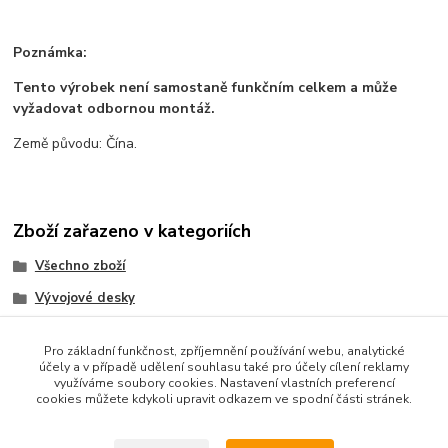
Poznámka:
Tento výrobek není samostaně funkčním celkem a může
vyžadovat odbornou montáž.
Země původu: Čína.
Zboží zařazeno v kategoriích
Všechno zboží
Vývojové desky
Senzory a moduly
Pro základní funkčnost, zpříjemnění používání webu, analytické
Wifi ESP8266 ESP32
účely a v případě udělení souhlasu také pro účely cílení reklamy
využíváme soubory cookies. Nastavení vlastních preferencí
Moduly
cookies můžete kdykoli upravit odkazem ve spodní části stránek.
Bezdrátová komunikace